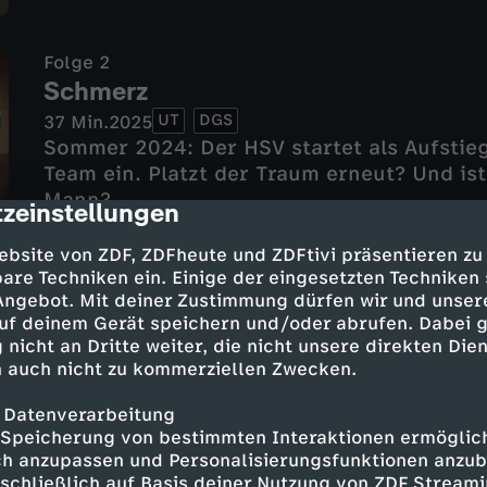
Folge 2
Schmerz
UT
DGS
37 Min.
2025
Sommer 2024: Der HSV startet als Aufstieg
Team ein. Platzt der Traum erneut? Und is
Mann?
zeinstellungen
cription
ebsite von ZDF, ZDFheute und ZDFtivi präsentieren zu
are Techniken ein. Einige der eingesetzten Techniken
 Angebot. Mit deiner Zustimmung dürfen wir und unser
uf deinem Gerät speichern und/oder abrufen. Dabei 
Folge 3
 nicht an Dritte weiter, die nicht unsere direkten Dien
Verbundenheit
 auch nicht zu kommerziellen Zwecken.
UT
DGS
30 Min.
2025
 Datenverarbeitung
Letzte Chance: Trainerwechsel beim HSV. 
Speicherung von bestimmten Interaktionen ermöglicht
Merlin Polzin übernimmt – unbekannt, selb
h anzupassen und Personalisierungsfunktionen anzub
HSV zurück in die Bundesliga führen?
sschließlich auf Basis deiner Nutzung von ZDF Stream