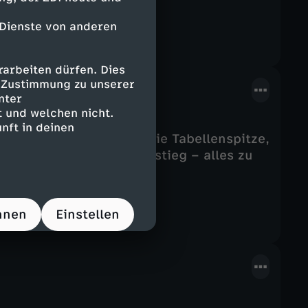
 Dienste von anderen
arbeiten dürfen. Dies
e Zustimmung zu unserer
nter
 und welchen nicht.
nft in deinen
V stürmt erstmals an die Tabellenspitze,
uenteam träumt vom Aufstieg – alles zu
hnen
Einstellen