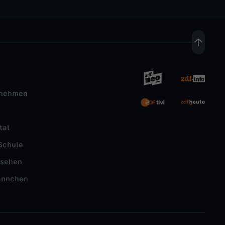
rnehmen
tal
Schule
nsehen
ännchen