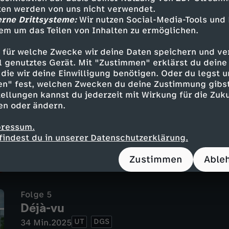
tten werden von uns nicht verwendet.
erne Drittsysteme:
Wir nutzen Social-Media-Tools und
em um das Teilen von Inhalten zu ermöglichen.
 für welche Zwecke wir deine Daten speichern und ver
ell genutztes Gerät. Mit "Zustimmen" erklärst du dein
Folge 4
die wir deine Einwilligung benötigen. Oder du legst u
Euphorie
en" fest, welchen Zwecken du deine Zustimmung gibst
UT
DGS
31 Min.
2025
ellungen kannst du jederzeit mit Wirkung für die Zuku
Rückrundenstart mit Signalwirkung: Der HS
en oder ändern.
20.000 Fans feiern in Berlin. Auch das Fra
pressum.
schön, um wahr zu sein?
findest du in unserer Datenschutzerklärung.
Zustimmen
Able
Folge 5
Déjà-vu
UT
DGS
34 Min.
2025