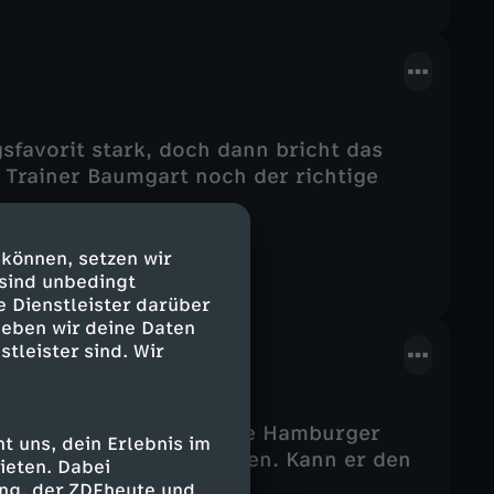
sfavorit stark, doch dann bricht das
t Trainer Baumgart noch der richtige
 können, setzen wir
 sind unbedingt
e Dienstleister darüber
geben wir deine Daten
stleister sind. Wir
Baumgart geht, der junge Hamburger
 uns, dein Erlebnis im
st im Vorstand umstritten. Kann er den
ieten. Dabei
ing, der ZDFheute und