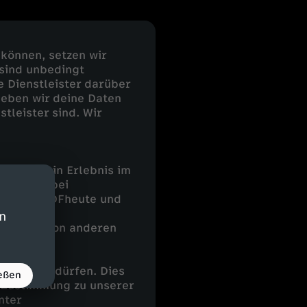
 können, setzen wir
 sind unbedingt
e Dienstleister darüber
geben wir deine Daten
stleister sind. Wir
 uns, dein Erlebnis im
ieten. Dabei
ing, der ZDFheute und
in
 Dienste von anderen
arbeiten dürfen. Dies
eßen
e Zustimmung zu unserer
nter