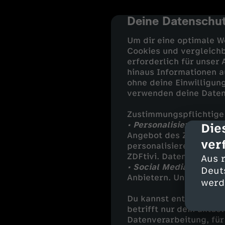
Deine Datenschut
cmp-dialog-des
Um dir eine optimale W
Cookies und vergleichb
erforderlich für unser
hinaus Informationen a
ohne deine Einwilligung
verwenden deine Daten
Zustimmungspflichtige
• Personalisierung:
Die 
Die
Angebot des ZDF an dic
ver
personalisieren wir au
ZDFtivi. Daten von Dri
Aus 
• Social Media und ext
Deut
Anbietern. Unter ander
werd
Du kannst entscheiden,
betrifft nur dein aktu
Datenverarbeitung, für 