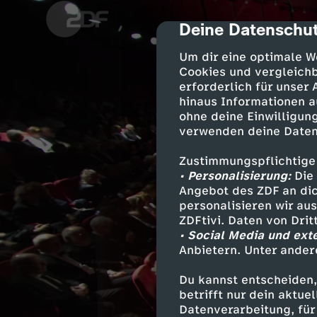
Deine Datenschut
cmp-dialog-des
Um dir eine optimale W
Cookies und vergleichb
erforderlich für unser
hinaus Informationen a
ohne deine Einwilligung
verwenden deine Daten
Zustimmungspflichtige
• Personalisierung:
Die 
Angebot des ZDF an dic
personalisieren wir au
ZDFtivi. Daten von Dri
• Social Media und ext
Anbietern. Unter ander
Du kannst entscheiden,
betrifft nur dein aktu
Datenverarbeitung, für 