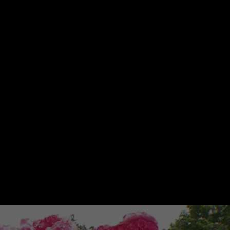
Suche
Mein ZDF