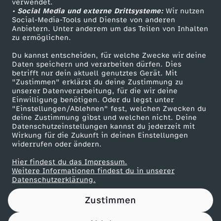
verwendet.
• Social Media und externe Drittsysteme:
Wir nutzen
ZDF Unternehmen
Social-Media-Tools und Dienste von anderen
Anbietern. Unter anderem um das Teilen von Inhalten
Karriere
zu ermöglichen.
Presseportal
Du kannst entscheiden, für welche Zwecke wir deine
ZDF goes Schule
Daten speichern und verarbeiten dürfen. Dies
betrifft nur dein aktuell genutztes Gerät. Mit
Werbefernsehen
"Zustimmen" erklärst du deine Zustimmung zu
unserer Datenverarbeitung, für die wir deine
Mainzelmännchen
Einwilligung benötigen. Oder du legst unter
"Einstellungen/Ablehnen" fest, welchen Zwecken du
deine Zustimmung gibst und welchen nicht. Deine
Datenschutzeinstellungen kannst du jederzeit mit
Wirkung für die Zukunft in deinen Einstellungen
widerrufen oder ändern.
Hier findest du das Impressum.
Partner
Weitere Informationen findest du in unserer
Datenschutzerklärung.
Zustimmen