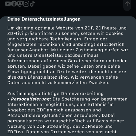
n
Wechseln zu: ZDFheute
g
Deine Datenschutzeinstellungen
cmp-dialog-description
Um dir eine optimale Website von ZDF, ZDFheute und
ZDFtivi präsentieren zu können, setzen wir Cookies
und vergleichbare Techniken ein. Einige der
eingesetzten Techniken sind unbedingt erforderlich
für unser Angebot. Mit deiner Zustimmung dürfen wir
Mehr ZDF
Service
und unsere Dienstleister darüber hinaus
Informationen auf deinem Gerät speichern und/oder
ZDF-Apps
ZDFmitreden
abrufen. Dabei geben wir deine Daten ohne deine
Einwilligung nicht an Dritte weiter, die nicht unsere
Smart TV
Kontakt zum ZDF
direkten Dienstleister sind. Wir verwenden deine
Daten auch nicht zu kommerziellen Zwecken.
ZDFtext
Tickets
Zustimmungspflichtige Datenverarbeitung
Livestreams
Zuschauerservice
• Personalisierung:
Die Speicherung von bestimmten
Sendungen A-Z
Hilfe
Interaktionen ermöglicht uns, dein Erlebnis im
Angebot des ZDF an dich anzupassen und
TV-Programm
Personalisierungsfunktionen anzubieten. Dabei
personalisieren wir ausschließlich auf Basis deiner
Nutzung von ZDF Streaming, der ZDFheute und
ZDFtivi. Daten von Dritten werden von uns nicht
Das ZDF