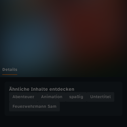
h
r
m
a
n
n
Details
S
Ähnliche Inhalte entdecken
a
Abenteuer
Animation
spaßig
Untertitel
Feuerwehrmann Sam
m
-