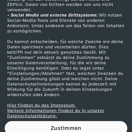
ZDFtivi. Daten von Dritten werden von uns nicht
e
Das ZDF
verwendet.
• Social Media und externe Drittsysteme:
Wir nutzen
ZDF Unternehmen
m
Social-Media-Tools und Dienste von anderen
Anbietern. Unter anderem um das Teilen von Inhalten
Karriere
zu ermöglichen.
W
Presseportal
Du kannst entscheiden, für welche Zwecke wir deine
ZDF goes Schule
Daten speichern und verarbeiten dürfen. Dies
a
betrifft nur dein aktuell genutztes Gerät. Mit
Werbefernsehen
"Zustimmen" erklärst du deine Zustimmung zu
s
unserer Datenverarbeitung, für die wir deine
Mainzelmännchen
Einwilligung benötigen. Oder du legst unter
"Einstellungen/Ablehnen" fest, welchen Zwecken du
s
deine Zustimmung gibst und welchen nicht. Deine
Datenschutzeinstellungen kannst du jederzeit mit
Wirkung für die Zukunft in deinen Einstellungen
e
widerrufen oder ändern.
r
Hier findest du das Impressum.
Partner
Weitere Informationen findest du in unserer
Datenschutzerklärung.
Zustimmen