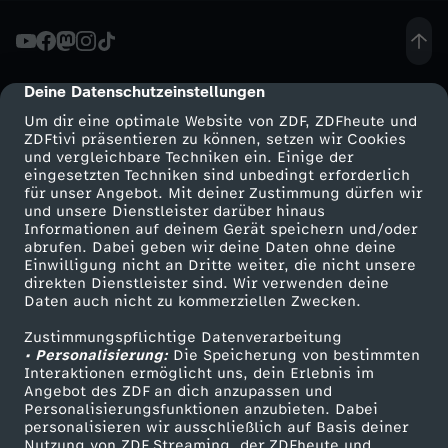
F
e
Deine Datenschutzeinstellungen
cmp-dialog-description
Um dir eine optimale Website von ZDF, ZDFheute und
u
ZDFtivi präsentieren zu können, setzen wir Cookies
und vergleichbare Techniken ein. Einige der
eingesetzten Techniken sind unbedingt erforderlich
e
für unser Angebot. Mit deiner Zustimmung dürfen wir
Mehr ZDF
Service
und unsere Dienstleister darüber hinaus
r
Informationen auf deinem Gerät speichern und/oder
ZDF-Apps
ZDFmitreden
abrufen. Dabei geben wir deine Daten ohne deine
Einwilligung nicht an Dritte weiter, die nicht unsere
a
Smart TV
Kontakt zum ZDF
direkten Dienstleister sind. Wir verwenden deine
Daten auch nicht zu kommerziellen Zwecken.
ZDFtext
Tickets
u
Zustimmungspflichtige Datenverarbeitung
Livestreams
Zuschauerservice
• Personalisierung:
Die Speicherung von bestimmten
f
Sendungen A-Z
Hilfe
Interaktionen ermöglicht uns, dein Erlebnis im
Angebot des ZDF an dich anzupassen und
TV-Programm
Personalisierungsfunktionen anzubieten. Dabei
d
personalisieren wir ausschließlich auf Basis deiner
Nutzung von ZDF Streaming, der ZDFheute und