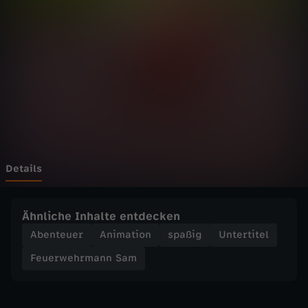
h
r
m
a
n
n
Details
S
Ähnliche Inhalte entdecken
a
Abenteuer
Animation
spaßig
Untertitel
Feuerwehrmann Sam
m
-