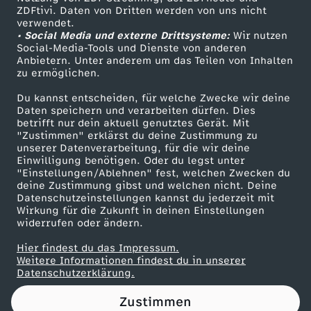
ZDFtivi. Daten von Dritten werden von uns nicht
m
Das ZDF
verwendet.
• Social Media und externe Drittsysteme:
Wir nutzen
ZDF Unternehmen
S
Social-Media-Tools und Dienste von anderen
Anbietern. Unter anderem um das Teilen von Inhalten
Karriere
zu ermöglichen.
c
Presseportal
Du kannst entscheiden, für welche Zwecke wir deine
ZDF goes Schule
Daten speichern und verarbeiten dürfen. Dies
h
betrifft nur dein aktuell genutztes Gerät. Mit
Werbefernsehen
"Zustimmen" erklärst du deine Zustimmung zu
l
unserer Datenverarbeitung, für die wir deine
Mainzelmännchen
Einwilligung benötigen. Oder du legst unter
"Einstellungen/Ablehnen" fest, welchen Zwecken du
a
deine Zustimmung gibst und welchen nicht. Deine
Datenschutzeinstellungen kannst du jederzeit mit
Wirkung für die Zukunft in deinen Einstellungen
m
widerrufen oder ändern.
m
Hier findest du das Impressum.
Partner
Weitere Informationen findest du in unserer
Datenschutzerklärung.
Zustimmen