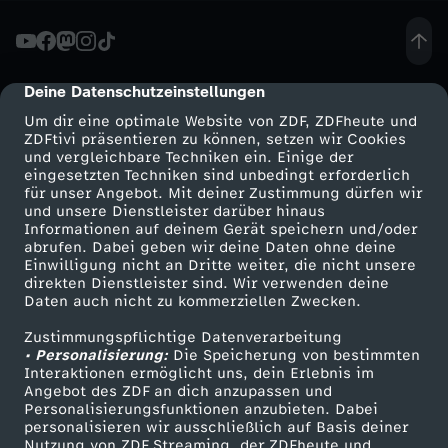
G
e
Deine Datenschutzeinstellungen
cmp-dialog-description
Um dir eine optimale Website von ZDF, ZDFheute und
f
ZDFtivi präsentieren zu können, setzen wir Cookies
und vergleichbare Techniken ein. Einige der
eingesetzten Techniken sind unbedingt erforderlich
a
für unser Angebot. Mit deiner Zustimmung dürfen wir
Mehr ZDF
Service
und unsere Dienstleister darüber hinaus
n
Informationen auf deinem Gerät speichern und/oder
ZDF-Apps
ZDFmitreden
abrufen. Dabei geben wir deine Daten ohne deine
Einwilligung nicht an Dritte weiter, die nicht unsere
g
Smart TV
Kontakt zum ZDF
direkten Dienstleister sind. Wir verwenden deine
Daten auch nicht zu kommerziellen Zwecken.
ZDFtext
Tickets
e
Zustimmungspflichtige Datenverarbeitung
Livestreams
Zuschauerservice
• Personalisierung:
Die Speicherung von bestimmten
n
Sendungen A-Z
Hilfe
Interaktionen ermöglicht uns, dein Erlebnis im
Angebot des ZDF an dich anzupassen und
TV-Programm
Personalisierungsfunktionen anzubieten. Dabei
i
personalisieren wir ausschließlich auf Basis deiner
Nutzung von ZDF Streaming, der ZDFheute und