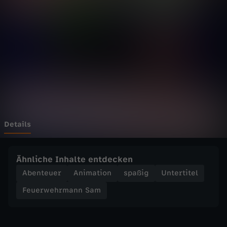
h
r
m
a
n
n
Details
S
Ähnliche Inhalte entdecken
a
Abenteuer
Animation
spaßig
Untertitel
Feuerwehrmann Sam
m
-