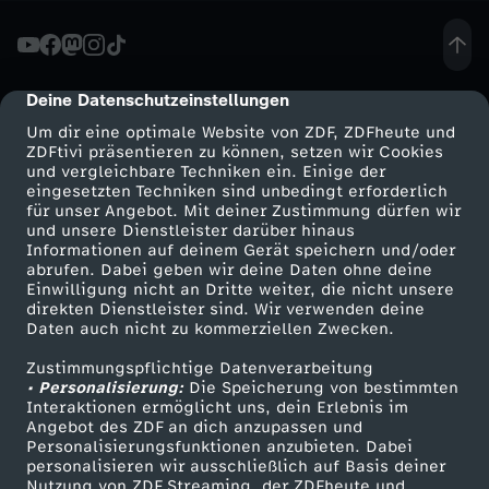
I
n
Deine Datenschutzeinstellungen
cmp-dialog-description
Um dir eine optimale Website von ZDF, ZDFheute und
d
ZDFtivi präsentieren zu können, setzen wir Cookies
und vergleichbare Techniken ein. Einige der
eingesetzten Techniken sind unbedingt erforderlich
e
für unser Angebot. Mit deiner Zustimmung dürfen wir
Mehr ZDF
Service
und unsere Dienstleister darüber hinaus
r
Informationen auf deinem Gerät speichern und/oder
ZDF-Apps
ZDFmitreden
abrufen. Dabei geben wir deine Daten ohne deine
Einwilligung nicht an Dritte weiter, die nicht unsere
F
Smart TV
Kontakt zum ZDF
direkten Dienstleister sind. Wir verwenden deine
Daten auch nicht zu kommerziellen Zwecken.
ZDFtext
Tickets
a
Zustimmungspflichtige Datenverarbeitung
Livestreams
Zuschauerservice
• Personalisierung:
Die Speicherung von bestimmten
l
Sendungen A-Z
Hilfe
Interaktionen ermöglicht uns, dein Erlebnis im
Angebot des ZDF an dich anzupassen und
TV-Programm
Personalisierungsfunktionen anzubieten. Dabei
l
personalisieren wir ausschließlich auf Basis deiner
Nutzung von ZDF Streaming, der ZDFheute und