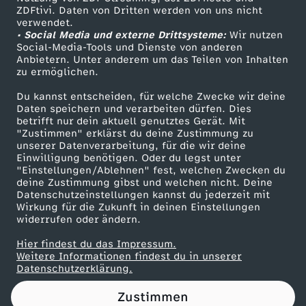
ZDFtivi. Daten von Dritten werden von uns nicht
e
Das ZDF
verwendet.
• Social Media und externe Drittsysteme:
Wir nutzen
ZDF Unternehmen
Social-Media-Tools und Dienste von anderen
Anbietern. Unter anderem um das Teilen von Inhalten
Karriere
zu ermöglichen.
Presseportal
Du kannst entscheiden, für welche Zwecke wir deine
ZDF goes Schule
Daten speichern und verarbeiten dürfen. Dies
betrifft nur dein aktuell genutztes Gerät. Mit
Werbefernsehen
"Zustimmen" erklärst du deine Zustimmung zu
unserer Datenverarbeitung, für die wir deine
Mainzelmännchen
Einwilligung benötigen. Oder du legst unter
"Einstellungen/Ablehnen" fest, welchen Zwecken du
deine Zustimmung gibst und welchen nicht. Deine
Datenschutzeinstellungen kannst du jederzeit mit
Wirkung für die Zukunft in deinen Einstellungen
widerrufen oder ändern.
Hier findest du das Impressum.
Partner
Weitere Informationen findest du in unserer
Datenschutzerklärung.
Zustimmen