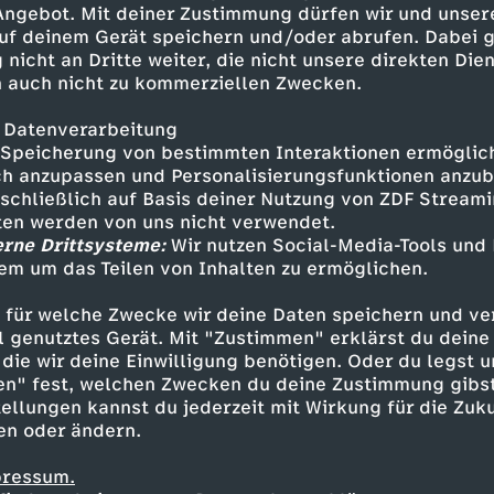
 Angebot. Mit deiner Zustimmung dürfen wir und unser
uf deinem Gerät speichern und/oder abrufen. Dabei 
 nicht an Dritte weiter, die nicht unsere direkten Dien
 auch nicht zu kommerziellen Zwecken.
 Datenverarbeitung
Speicherung von bestimmten Interaktionen ermöglicht
h anzupassen und Personalisierungsfunktionen anzub
sschließlich auf Basis deiner Nutzung von ZDF Stream
tten werden von uns nicht verwendet.
erne Drittsysteme:
Wir nutzen Social-Media-Tools und
em um das Teilen von Inhalten zu ermöglichen.
Inhalte entdecken
 für welche Zwecke wir deine Daten speichern und ver
ng
Video
kreativ
Untertitel
ENE MENE BU
ell genutztes Gerät. Mit "Zustimmen" erklärst du dein
die wir deine Einwilligung benötigen. Oder du legst u
en" fest, welchen Zwecken du deine Zustimmung gibst
ellungen kannst du jederzeit mit Wirkung für die Zuku
en oder ändern.
pressum.