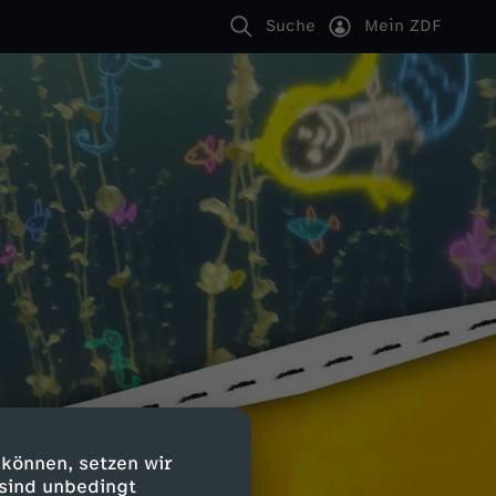
Suche
Mein ZDF
 können, setzen wir
 sind unbedingt