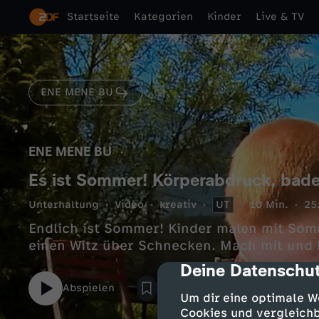
Startseite
Kategorien
Kinder
Live & TV
ENE MENE BU
ENE MENE BU
Es ist Sommer! Körperabdruck, bad
Unterhaltung
Video
kreativ
UT
10 Min.
25
Endlich ist Sommer! Kinder malen mit Som
einen Witz über Schnecken. Mach mit und b
Deine Datenschut
cmp-dialog-des
Abspielen
Um dir eine optimale W
Cookies und vergleichb