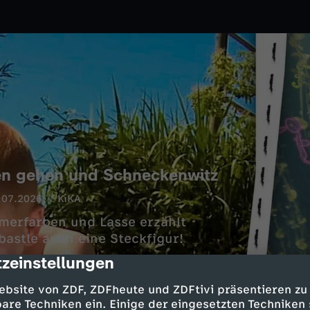
en gehen und Schneckenwitz
.07.2026
KiKA
merfarben und Lasse erzählt
astle auch eine Steckfigur!
zeinstellungen
cription
ebsite von ZDF, ZDFheute und ZDFtivi präsentieren zu
are Techniken ein. Einige der eingesetzten Techniken