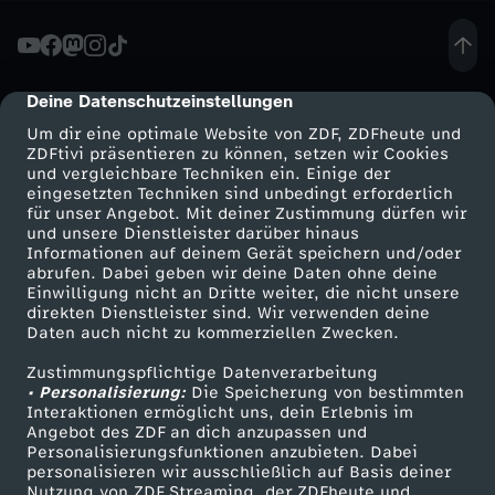
a
t
Deine Datenschutzeinstellungen
cmp-dialog-description
Um dir eine optimale Website von ZDF, ZDFheute und
e
ZDFtivi präsentieren zu können, setzen wir Cookies
und vergleichbare Techniken ein. Einige der
eingesetzten Techniken sind unbedingt erforderlich
r
für unser Angebot. Mit deiner Zustimmung dürfen wir
Mehr ZDF
Service
und unsere Dienstleister darüber hinaus
n
Informationen auf deinem Gerät speichern und/oder
ZDF-Apps
ZDFmitreden
abrufen. Dabei geben wir deine Daten ohne deine
Einwilligung nicht an Dritte weiter, die nicht unsere
e
Smart TV
Kontakt zum ZDF
direkten Dienstleister sind. Wir verwenden deine
Daten auch nicht zu kommerziellen Zwecken.
ZDFtext
Tickets
,
Zustimmungspflichtige Datenverarbeitung
Livestreams
Zuschauerservice
• Personalisierung:
Die Speicherung von bestimmten
N
Sendungen A-Z
Hilfe
Interaktionen ermöglicht uns, dein Erlebnis im
Angebot des ZDF an dich anzupassen und
TV-Programm
Personalisierungsfunktionen anzubieten. Dabei
a
personalisieren wir ausschließlich auf Basis deiner
Nutzung von ZDF Streaming, der ZDFheute und