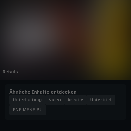
B
U
-
N
a
c
Details
h
Ähnliche Inhalte entdecken
t
Unterhaltung
Video
kreativ
Untertitel
ENE MENE BU
-
L