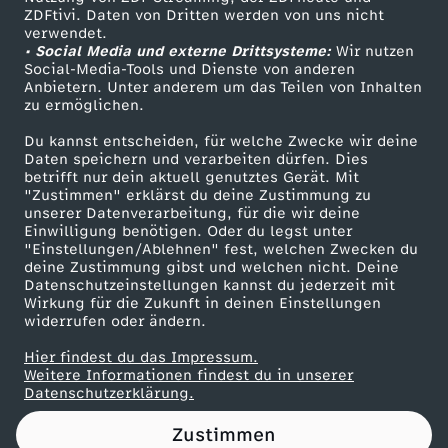
ZDFtivi. Daten von Dritten werden von uns nicht
c
Das ZDF
verwendet.
• Social Media und externe Drittsysteme:
Wir nutzen
ZDF Unternehmen
h
Social-Media-Tools und Dienste von anderen
Anbietern. Unter anderem um das Teilen von Inhalten
Karriere
zu ermöglichen.
t
Presseportal
Du kannst entscheiden, für welche Zwecke wir deine
ZDF goes Schule
Daten speichern und verarbeiten dürfen. Dies
w
betrifft nur dein aktuell genutztes Gerät. Mit
Werbefernsehen
"Zustimmen" erklärst du deine Zustimmung zu
a
unserer Datenverarbeitung, für die wir deine
Mainzelmännchen
Einwilligung benötigen. Oder du legst unter
"Einstellungen/Ablehnen" fest, welchen Zwecken du
n
deine Zustimmung gibst und welchen nicht. Deine
Datenschutzeinstellungen kannst du jederzeit mit
Wirkung für die Zukunft in deinen Einstellungen
d
widerrufen oder ändern.
e
Hier findest du das Impressum.
Partner
Weitere Informationen findest du in unserer
Datenschutzerklärung.
r
Zustimmen