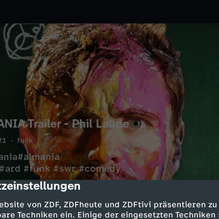
IA Trailer - Phil Laude
21
funk
ania#almania
 #ard #funk #swr #comedy
zeinstellungen
cription
ebsite von ZDF, ZDFheute und ZDFtivi präsentieren zu
are Techniken ein. Einige der eingesetzten Techniken