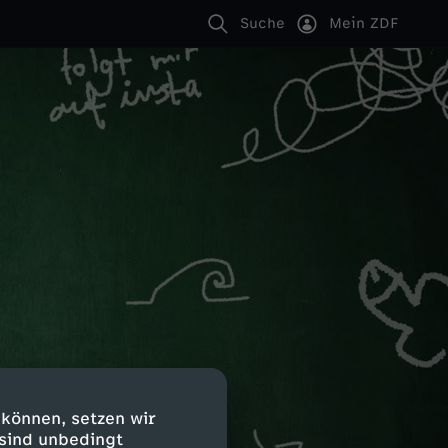
Suche
Mein ZDF
 können, setzen wir
 sind unbedingt