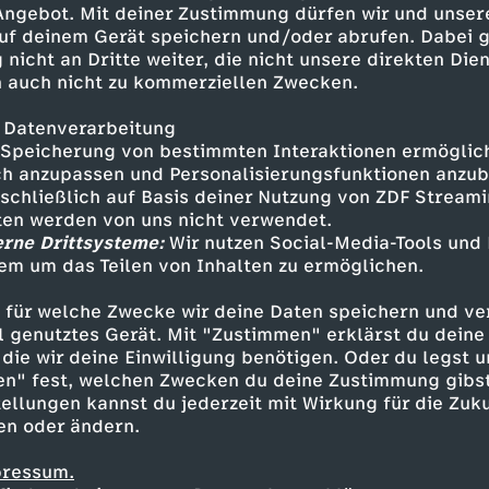
 Angebot. Mit deiner Zustimmung dürfen wir und unser
uf deinem Gerät speichern und/oder abrufen. Dabei 
 nicht an Dritte weiter, die nicht unsere direkten Dien
 auch nicht zu kommerziellen Zwecken.
 Datenverarbeitung
Speicherung von bestimmten Interaktionen ermöglicht
h anzupassen und Personalisierungsfunktionen anzub
sschließlich auf Basis deiner Nutzung von ZDF Stream
tten werden von uns nicht verwendet.
erne Drittsysteme:
Wir nutzen Social-Media-Tools und
em um das Teilen von Inhalten zu ermöglichen.
Inhalte entdecken
 für welche Zwecke wir deine Daten speichern und ver
ideo
schräg
Untertitel
Phil Laude
ell genutztes Gerät. Mit "Zustimmen" erklärst du dein
die wir deine Einwilligung benötigen. Oder du legst u
en" fest, welchen Zwecken du deine Zustimmung gibst
ellungen kannst du jederzeit mit Wirkung für die Zuku
en oder ändern.
pressum.