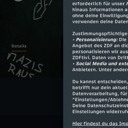
erforderlich für unser
hinaus Informationen a
ohne deine Einwilligung
verwenden deine Daten
Zustimmungspflichtige
• Personalisierung:
Die 
Angebot des ZDF an dic
Details
personalisieren wir au
ZDFtivi. Daten von Dri
• Social Media und ext
Anbietern. Unter ander
Ähnliche 
Du kannst entscheiden,
Comedy
V
betrifft nur dein aktu
Datenverarbeitung, für 
"Einstellungen/Ablehn
Deine Datenschutzeinst
Einstellungen widerruf
Hier findest du das Im