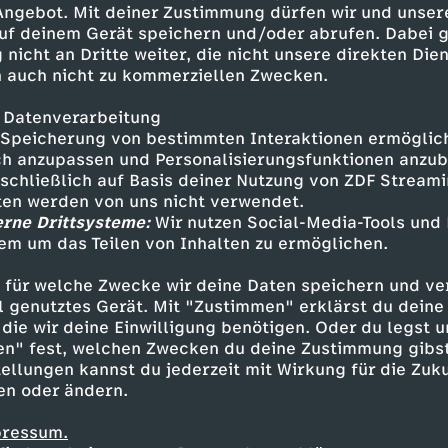
 Angebot. Mit deiner Zustimmung dürfen wir und unser
funk.net/impressumABONNIER
uf deinem Gerät speichern und/oder abrufen. Dabei 
aude/STALKE DEN LAUDE
 nicht an Dritte weiter, die nicht unsere direkten Dien
​​​ Twitter -
 auch nicht zu kommerziellen Zwecken.
-------------------------------------
 Datenverarbeitung
Speicherung von bestimmten Interaktionen ermöglicht
ndro Liman:
h anzupassen und Personalisierungsfunktionen anzub
sschließlich auf Basis deiner Nutzung von ZDF Stream
​​Miriam Dane
tten werden von uns nicht verwendet.
Marcus Nesseler
erne Drittsysteme:
Wir nutzen Social-Media-Tools und
em um das Teilen von Inhalten zu ermöglichen.
Inhalte entdecken
 für welche Zwecke wir deine Daten speichern und ver
ideo
schräg
Untertitel
Phil Laude
ell genutztes Gerät. Mit "Zustimmen" erklärst du dein
die wir deine Einwilligung benötigen. Oder du legst u
en" fest, welchen Zwecken du deine Zustimmung gibst
ellungen kannst du jederzeit mit Wirkung für die Zuku
en oder ändern.
pressum.