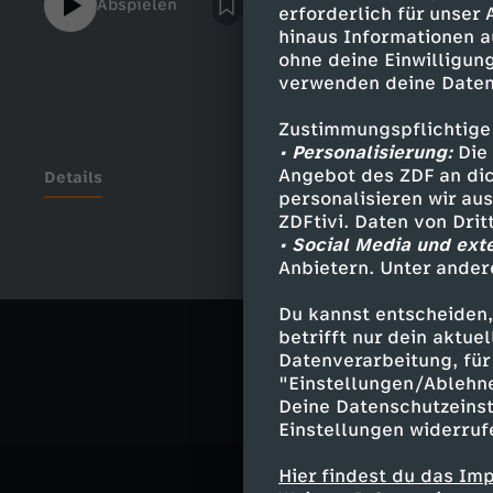
Abspielen
erforderlich für unser
Website: https://go.funk.nethttps://go.
hinaus Informationen a
MICH https://www.youtube.com/c/PhilL
ohne deine Einwilligung
Instagram - http://instagram.com/phillaude​​​​​​
verwenden deine Daten
http://twitter.com/phillaude​​​​​​​​​ Facebook -
http://facebook.com/phillaude4real​​​​---------
Zustimmungspflichtige
----------- Meine Squad:Pesh Ramin:
• Personalisierung:
Die 
https://www.instagram.com/peshramin​​​​Sa
Angebot des ZDF an dic
Details
personalisieren wir au
https://www.instagram.com/sandromandro
ZDFtivi. Daten von Dri
https://www.instagram.com/miriam_dane
• Social Media und ext
Anbietern. Unter ander
Ähnliche 
Du kannst entscheiden,
Comedy
V
betrifft nur dein aktu
Datenverarbeitung, für 
"Einstellungen/Ablehn
Deine Datenschutzeinst
Einstellungen widerruf
Hier findest du das Im