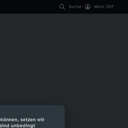
Suche
Mein ZDF
 können, setzen wir
 sind unbedingt