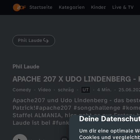
Startseite
Kategorien
Kinder
Live & TV
Phil Laude
Phil Laude
APACHE 207 X UDO LINDENBERG - K
Comedy
Video
schräg
UT
4 Min.
25.06.20
Apache207 und Udo Lindenberg - das best
Patrick!#apache207 #songchallenge #komet
Staffel ALMANIA, hier geht es zur Ersten:
Deine Datenschut
cmp-dialog-des
Laude ist bei #funk​​​​​​​​​YouTube:
https://www.youtube.com/funkofficialIns
Um dir eine optimale W
https://www.instagram.com/funkTikTok: 
Cookies und vergleichb