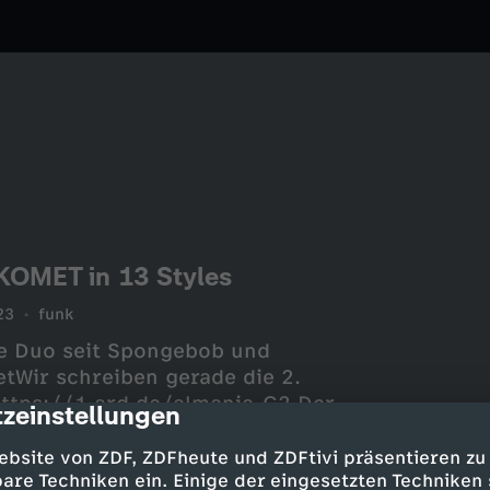
OMET in 13 Styles
23
funk
e Duo seit Spongebob und
Wir schreiben gerade die 2.
 https://1.ard.de/almania-C2 Der
zeinstellungen
cription
tagram:
ebsite von ZDF, ZDFheute und ZDFtivi präsentieren zu
https://www.tiktok.com/@funk
are Techniken ein. Einige der eingesetzten Techniken