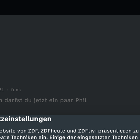
21
funk
darfst du jetzt ein paar Phil
zeinstellungen
cription
ebsite von ZDF, ZDFheute und ZDFtivi präsentieren zu
are Techniken ein. Einige der eingesetzten Techniken