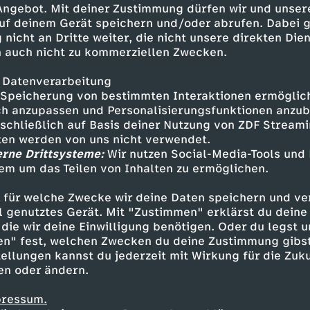
 Angebot. Mit deiner Zustimmung dürfen wir und unser
uf deinem Gerät speichern und/oder abrufen. Dabei 
 nicht an Dritte weiter, die nicht unsere direkten Dien
 auch nicht zu kommerziellen Zwecken.
 Datenverarbeitung
Speicherung von bestimmten Interaktionen ermöglicht
h anzupassen und Personalisierungsfunktionen anzub
sschließlich auf Basis deiner Nutzung von ZDF Stream
tten werden von uns nicht verwendet.
erne Drittsysteme:
Wir nutzen Social-Media-Tools und
em um das Teilen von Inhalten zu ermöglichen.
Inhalte entdecken
 für welche Zwecke wir deine Daten speichern und ver
ideo
schräg
Untertitel
Phil Laude
ell genutztes Gerät. Mit "Zustimmen" erklärst du dein
die wir deine Einwilligung benötigen. Oder du legst u
en" fest, welchen Zwecken du deine Zustimmung gibst
ellungen kannst du jederzeit mit Wirkung für die Zuku
en oder ändern.
pressum.