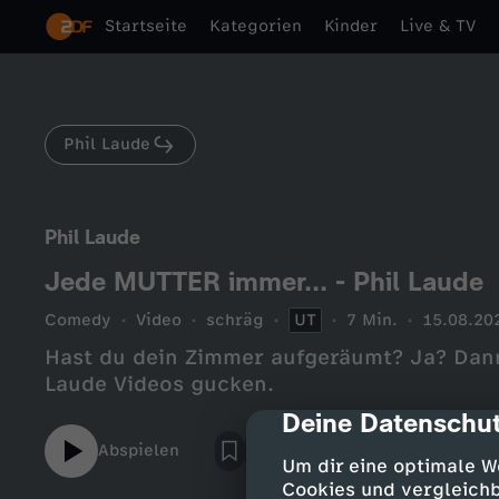
Startseite
Kategorien
Kinder
Live & TV
Phil Laude
Phil Laude
Jede MUTTER immer... - Phil Laude
Comedy
Video
schräg
UT
7 Min.
15.08.20
Hast du dein Zimmer aufgeräumt? Ja? Dann 
Laude Videos gucken.
Deine Datenschut
cmp-dialog-des
Abspielen
Um dir eine optimale W
Cookies und vergleichb