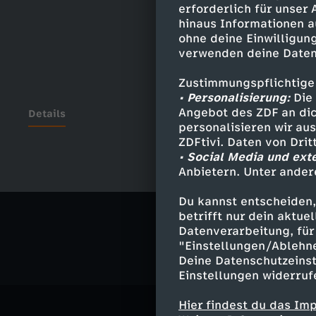
erforderlich für unser
hinaus Informationen a
ohne deine Einwilligung
verwenden deine Daten
Zustimmungspflichtige
• Personalisierung:
Die 
Angebot des ZDF an dic
Details
personalisieren wir au
ZDFtivi. Daten von Dri
• Social Media und ext
Anbietern. Unter ander
Ähnliche 
Du kannst entscheiden,
Comedy
V
betrifft nur dein aktu
Datenverarbeitung, für 
"Einstellungen/Ablehn
Deine Datenschutzeinst
Einstellungen widerruf
Hier findest du das Im