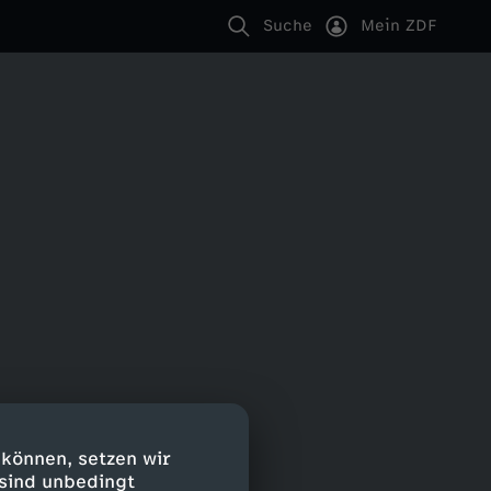
Suche
Mein ZDF
 können, setzen wir
 sind unbedingt