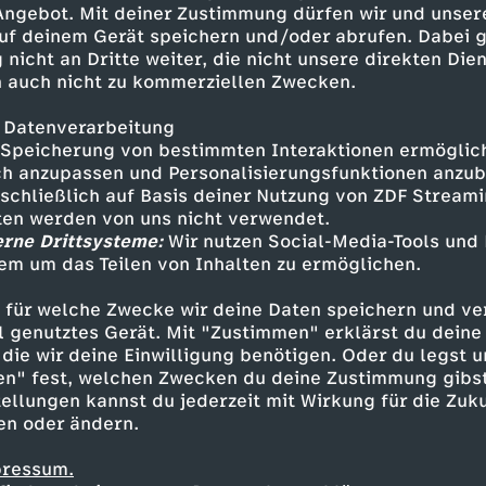
 Angebot. Mit deiner Zustimmung dürfen wir und unser
https://www.tiktok.com/@funk
uf deinem Gerät speichern und/oder abrufen. Dabei 
funk.net/impressumABONNIER
 nicht an Dritte weiter, die nicht unsere direkten Dien
aude/STALKE DEN LAUDE
 auch nicht zu kommerziellen Zwecken.
​​​ Twitter -
 Datenverarbeitung
-------------------------------------
Speicherung von bestimmten Interaktionen ermöglicht
------------------------------------
h anzupassen und Personalisierungsfunktionen anzub
sschließlich auf Basis deiner Nutzung von ZDF Stream
n:
tten werden von uns nicht verwendet.
lph SchillerSandro Liman:
erne Drittsysteme:
Wir nutzen Social-Media-Tools und
​​Marcus NesselerMiriam Dane
em um das Teilen von Inhalten zu ermöglichen.
Inhalte entdecken
nalue_Lola Koch
 für welche Zwecke wir deine Daten speichern und ver
ideo
schräg
Untertitel
Phil Laude
ell genutztes Gerät. Mit "Zustimmen" erklärst du dein
die wir deine Einwilligung benötigen. Oder du legst u
en" fest, welchen Zwecken du deine Zustimmung gibst
ellungen kannst du jederzeit mit Wirkung für die Zuku
en oder ändern.
pressum.