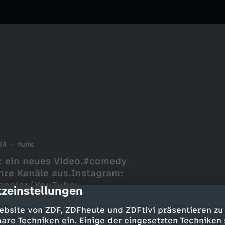
24
funk
ür ein neues Video.#comedy
hre Kanäle aus.Instagram:
oppler/YouTube:
zeinstellungen
cription
pler----------------------------
unk​​​​​​​​​YouTube:
ebsite von ZDF, ZDFheute und ZDFtivi präsentieren zu
tagram:
are Techniken ein. Einige der eingesetzten Techniken