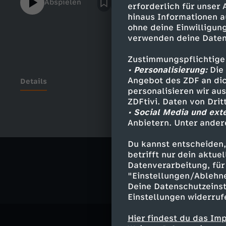
Abspielen
erforderlich für unser
https://www.instagram.com/funkTikTok: 
hinaus Informationen a
Website: https://go.funk.nethttps://go.
ohne deine Einwilligung
MICH https://www.youtube.com/c/PhilL
verwenden deine Daten
Instagram - http://instagram.com/phillaude​​​​​​
http://twitter.com/phillaude​​​​​​​​​ Facebook -
Zustimmungspflichtige
http://facebook.com/phillaude4real​​​​---------
• Personalisierung:
Die 
------------- Autoren:Phil LaudeNiklas Marxen-
Angebot des ZDF an dic
Details
personalisieren wir au
---------------------- Meine Squad:Pesh Rami
ZDFtivi. Daten von Dri
https://www.instagram.com/peshramin/Ra
• Social Media und ext
https://www.instagram.com/sandromandro
Anbietern. Unter ander
Ähnliche 
Alina Lück https://www.instagram.com/ali
Du kannst entscheiden,
Comedy
V
betrifft nur dein aktu
Datenverarbeitung, für 
"Einstellungen/Ablehn
Deine Datenschutzeinst
Einstellungen widerruf
Hier findest du das Im