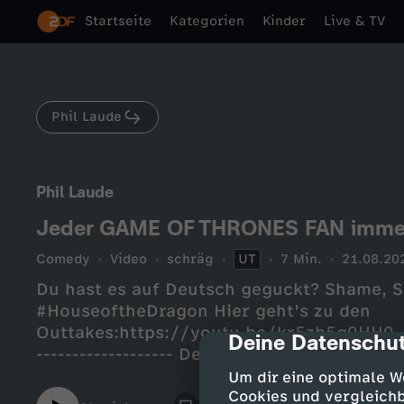
Startseite
Kategorien
Kinder
Live & TV
Phil Laude
Phil Laude
Jeder GAME OF THRONES FAN imme
Comedy
Video
schräg
UT
7 Min.
21.08.20
Du hast es auf Deutsch geguckt? Shame,
#HouseoftheDragon Hier geht's zu den
Outtakes:https://youtu.be/kr5zb5g0HH0------
Deine Datenschut
cmp-dialog-des
------------------- Der Alman ist bei #funk​​​​​​​​​
https://www.youtube.com/funkofficialIns
Um dir eine optimale W
https://www.instagram.com/funkTikTok: 
Cookies und vergleichb