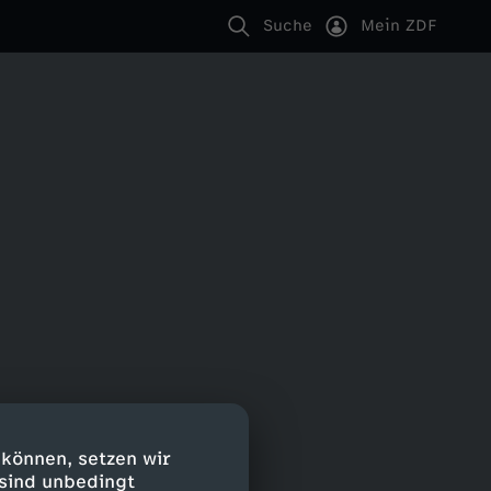
Suche
Mein ZDF
 können, setzen wir
 sind unbedingt