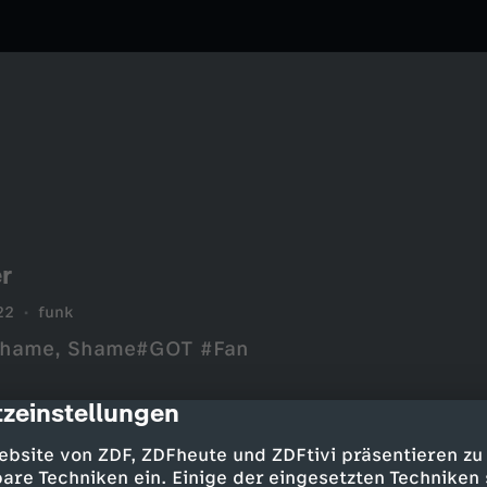
r
22
funk
 Shame, Shame#GOT #Fan
----------------------------------
zeinstellungen
cription
YouTube:
tagram:
ebsite von ZDF, ZDFheute und ZDFtivi präsentieren zu
https://www.tiktok.com/@funk
are Techniken ein. Einige der eingesetzten Techniken