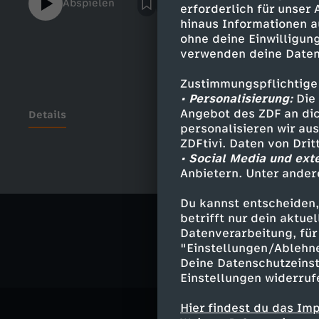
Abspielen
erforderlich für unser
Website: https://go.funk.nethttps://go.
hinaus Informationen a
MICH https://www.youtube.com/c/PhilL
ohne deine Einwilligung
Instagram - http://instagram.com/phillaude​​​​​​
verwenden deine Daten
http://twitter.com/phillaude​​​​​​​​​ Facebook -
http://facebook.com/phillaude4real​​​​---------
Zustimmungspflichtige
------------- Autoren:Niklas MarxenPhil Laude-
• Personalisierung:
Die 
---------------------- Meine Squad:Pesh Rami
Angebot des ZDF an dic
Details
personalisieren wir au
https://www.instagram.com/peshramin​​​​Sa
ZDFtivi. Daten von Dri
https://www.instagram.com/sandromandro
• Social Media und ext
https://www.instagram.com/benbensoonM
Anbietern. Unter ander
Ähnliche 
https://www.instagram.com/miriam_dane
Du kannst entscheiden,
Comedy
V
betrifft nur dein aktu
Datenverarbeitung, für 
"Einstellungen/Ablehn
Deine Datenschutzeinst
Einstellungen widerruf
Hier findest du das Im