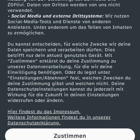
ZDFtivi. Daten von Dritten werden von uns nicht
O
Das ZDF
verwendet.
• Social Media und externe Drittsysteme:
Wir nutzen
ZDF Unternehmen
R
Social-Media-Tools und Dienste von anderen
Anbietern. Unter anderem um das Teilen von Inhalten
Karriere
zu ermöglichen.
O
Presseportal
Du kannst entscheiden, für welche Zwecke wir deine
ZDF goes Schule
Daten speichern und verarbeiten dürfen. Dies
N
betrifft nur dein aktuell genutztes Gerät. Mit
Werbefernsehen
"Zustimmen" erklärst du deine Zustimmung zu
A
unserer Datenverarbeitung, für die wir deine
Mainzelmännchen
Einwilligung benötigen. Oder du legst unter
"Einstellungen/Ablehnen" fest, welchen Zwecken du
(
deine Zustimmung gibst und welchen nicht. Deine
Datenschutzeinstellungen kannst du jederzeit mit
Wirkung für die Zukunft in deinen Einstellungen
O
widerrufen oder ändern.
f
Hier findest du das Impressum.
Partner
Weitere Informationen findest du in unserer
Datenschutzerklärung.
f
Zustimmen