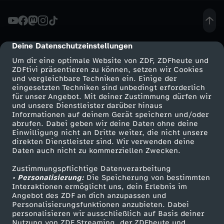
T
I
Deine Datenschutzeinstellungen
cmp-dialog-description
Um dir eine optimale Website von ZDF, ZDFheute und
O
ZDFtivi präsentieren zu können, setzen wir Cookies
und vergleichbare Techniken ein. Einige der
eingesetzten Techniken sind unbedingt erforderlich
N
für unser Angebot. Mit deiner Zustimmung dürfen wir
Mehr ZDF
Service
und unsere Dienstleister darüber hinaus
-
Informationen auf deinem Gerät speichern und/oder
ZDF-Apps
ZDFmitreden
abrufen. Dabei geben wir deine Daten ohne deine
Einwilligung nicht an Dritte weiter, die nicht unsere
D
Smart TV
Kontakt zum ZDF
direkten Dienstleister sind. Wir verwenden deine
Daten auch nicht zu kommerziellen Zwecken.
ZDFtext
Tickets
R
Zustimmungspflichtige Datenverarbeitung
Livestreams
Zuschauerservice
• Personalisierung:
Die Speicherung von bestimmten
.
Sendungen A-Z
Hilfe
Interaktionen ermöglicht uns, dein Erlebnis im
Angebot des ZDF an dich anzupassen und
TV-Programm
Personalisierungsfunktionen anzubieten. Dabei
C
personalisieren wir ausschließlich auf Basis deiner
Nutzung von ZDF Streaming, der ZDFheute und