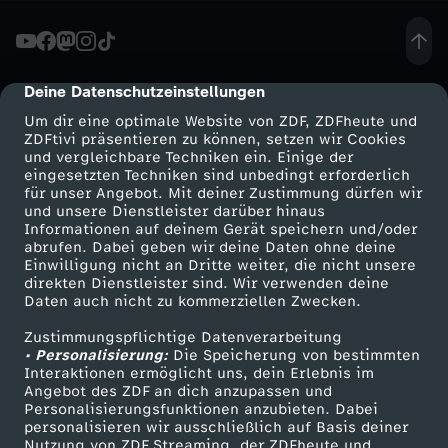
t
G
Deine Datenschutzeinstellungen
cmp-dialog-description
Um dir eine optimale Website von ZDF, ZDFheute und
P
ZDFtivi präsentieren zu können, setzen wir Cookies
und vergleichbare Techniken ein. Einige der
eingesetzten Techniken sind unbedingt erforderlich
T
für unser Angebot. Mit deiner Zustimmung dürfen wir
Mehr ZDF
Service
und unsere Dienstleister darüber hinaus
e
Informationen auf deinem Gerät speichern und/oder
ZDF-Apps
ZDFmitreden
abrufen. Dabei geben wir deine Daten ohne deine
Einwilligung nicht an Dritte weiter, die nicht unsere
i
Smart TV
Kontakt zum ZDF
direkten Dienstleister sind. Wir verwenden deine
Daten auch nicht zu kommerziellen Zwecken.
ZDFtext
Tickets
n
Zustimmungspflichtige Datenverarbeitung
Livestreams
Zuschauerservice
• Personalisierung:
Die Speicherung von bestimmten
e
Sendungen A-Z
Hilfe
Interaktionen ermöglicht uns, dein Erlebnis im
Angebot des ZDF an dich anzupassen und
TV-Programm
Personalisierungsfunktionen anzubieten. Dabei
n
personalisieren wir ausschließlich auf Basis deiner
Nutzung von ZDF Streaming, der ZDFheute und