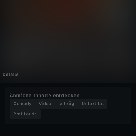
d
e
-
W
e
n
Details
n
Ähnliche Inhalte entdecken
C
Comedy
Video
schräg
Untertitel
Phil Laude
h
a