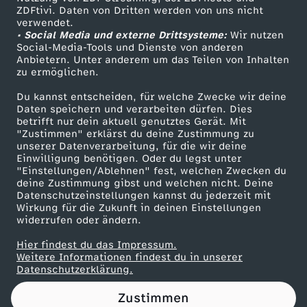
ZDFtivi. Daten von Dritten werden von uns nicht
S
Das ZDF
verwendet.
• Social Media und externe Drittsysteme:
Wir nutzen
ZDF Unternehmen
k
Social-Media-Tools und Dienste von anderen
Anbietern. Unter anderem um das Teilen von Inhalten
Karriere
zu ermöglichen.
e
Presseportal
Du kannst entscheiden, für welche Zwecke wir deine
ZDF goes Schule
Daten speichern und verarbeiten dürfen. Dies
t
betrifft nur dein aktuell genutztes Gerät. Mit
Werbefernsehen
"Zustimmen" erklärst du deine Zustimmung zu
c
unserer Datenverarbeitung, für die wir deine
Mainzelmännchen
Einwilligung benötigen. Oder du legst unter
"Einstellungen/Ablehnen" fest, welchen Zwecken du
h
deine Zustimmung gibst und welchen nicht. Deine
Datenschutzeinstellungen kannst du jederzeit mit
Wirkung für die Zukunft in deinen Einstellungen
s
widerrufen oder ändern.
c
Hier findest du das Impressum.
Partner
Weitere Informationen findest du in unserer
Datenschutzerklärung.
h
Zustimmen