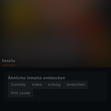
d
e
-
W
e
n
Details
n
Ähnliche Inhalte entdecken
d
Comedy
Video
schräg
Untertitel
Phil Laude
u
k