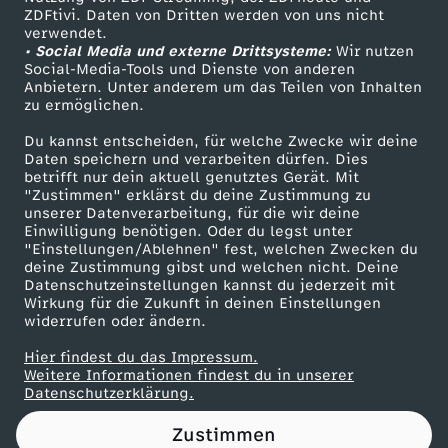
ZDFtivi. Daten von Dritten werden von uns nicht
g
Das ZDF
verwendet.
• Social Media und externe Drittsysteme:
Wir nutzen
ZDF Unternehmen
v
Social-Media-Tools und Dienste von anderen
Anbietern. Unter anderem um das Teilen von Inhalten
Karriere
zu ermöglichen.
o
Presseportal
Du kannst entscheiden, für welche Zwecke wir deine
ZDF goes Schule
Daten speichern und verarbeiten dürfen. Dies
n
betrifft nur dein aktuell genutztes Gerät. Mit
Werbefernsehen
"Zustimmen" erklärst du deine Zustimmung zu
F
unserer Datenverarbeitung, für die wir deine
Mainzelmännchen
Einwilligung benötigen. Oder du legst unter
"Einstellungen/Ablehnen" fest, welchen Zwecken du
O
deine Zustimmung gibst und welchen nicht. Deine
Datenschutzeinstellungen kannst du jederzeit mit
Wirkung für die Zukunft in deinen Einstellungen
O
widerrufen oder ändern.
T
Hier findest du das Impressum.
Partner
Weitere Informationen findest du in unserer
Datenschutzerklärung.
B
Zustimmen