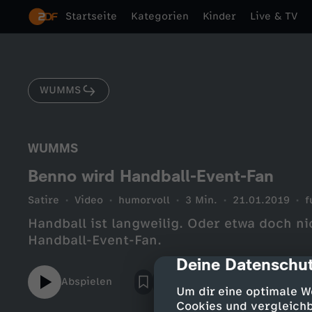
Startseite
Kategorien
Kinder
Live & TV
WUMMS
WUMMS
Benno wird Handball-Event-Fan
Satire
Video
humorvoll
3 Min.
21.01.2019
f
Handball ist langweilig. Oder etwa doch n
Handball-Event-Fan.
Deine Datenschut
cmp-dialog-des
Abspielen
Um dir eine optimale W
Cookies und vergleichb