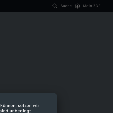
Suche
Mein ZDF
 können, setzen wir
 sind unbedingt