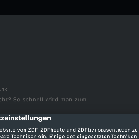
unk
icht? So schnell wird man zum
zeinstellungen
cription
ebsite von ZDF, ZDFheute und ZDFtivi präsentieren zu
are Techniken ein. Einige der eingesetzten Techniken