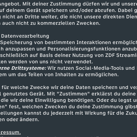
 Angebot. Mit deiner Zustimmung dürfen wir und unser
uf deinem Gerät speichern und/oder abrufen. Dabei 
 nicht an Dritte weiter, die nicht unsere direkten Dien
 auch nicht zu kommerziellen Zwecken.
 Datenverarbeitung
Speicherung von bestimmten Interaktionen ermöglicht
h anzupassen und Personalisierungsfunktionen anzub
sschließlich auf Basis deiner Nutzung von ZDF Stream
tten werden von uns nicht verwendet.
erne Drittsysteme:
Wir nutzen Social-Media-Tools und
em um das Teilen von Inhalten zu ermöglichen.
Inhalte entdecken
 für welche Zwecke wir deine Daten speichern und ver
eo
humorvoll
WUMMS
ell genutztes Gerät. Mit "Zustimmen" erklärst du dein
die wir deine Einwilligung benötigen. Oder du legst u
en" fest, welchen Zwecken du deine Zustimmung gibst
ellungen kannst du jederzeit mit Wirkung für die Zuku
en oder ändern.
pressum.