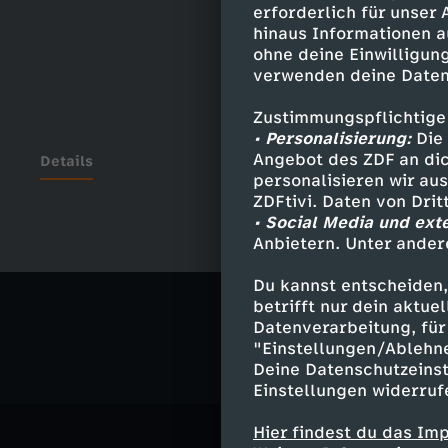
erforderlich für unser
hinaus Informationen a
ohne deine Einwilligung
verwenden deine Daten
Zustimmungspflichtige
• Personalisierung:
Die 
Angebot des ZDF an dic
Details
personalisieren wir au
ZDFtivi. Daten von Dri
• Social Media und ext
Anbietern. Unter ander
Ähnliche 
Du kannst entscheiden,
Satire
Vid
betrifft nur dein aktu
Datenverarbeitung, für 
"Einstellungen/Ablehn
Deine Datenschutzeinst
Einstellungen widerruf
Hier findest du das Im