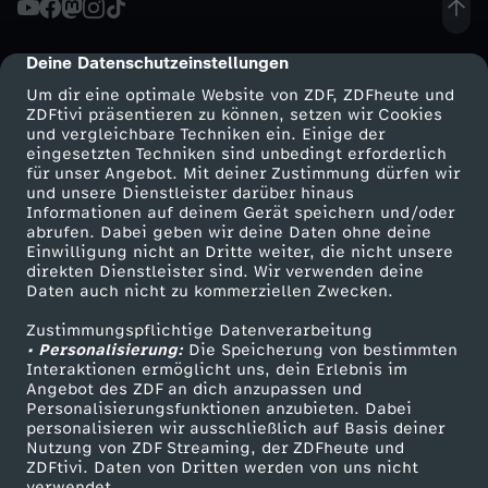
e
Deine Datenschutzeinstellungen
cmp-dialog-description
a
Um dir eine optimale Website von ZDF, ZDFheute und
ZDFtivi präsentieren zu können, setzen wir Cookies
und vergleichbare Techniken ein. Einige der
k
eingesetzten Techniken sind unbedingt erforderlich
für unser Angebot. Mit deiner Zustimmung dürfen wir
Mehr ZDF
Service
und unsere Dienstleister darüber hinaus
e
Informationen auf deinem Gerät speichern und/oder
ZDF-Apps
ZDFmitreden
abrufen. Dabei geben wir deine Daten ohne deine
r
Einwilligung nicht an Dritte weiter, die nicht unsere
Smart TV
Kontakt zum ZDF
direkten Dienstleister sind. Wir verwenden deine
Daten auch nicht zu kommerziellen Zwecken.
ZDFtext
Tickets
k
Zustimmungspflichtige Datenverarbeitung
Livestreams
Zuschauerservice
• Personalisierung:
a
Die Speicherung von bestimmten
Sendungen A-Z
Hilfe
Interaktionen ermöglicht uns, dein Erlebnis im
Angebot des ZDF an dich anzupassen und
TV-Programm
u
Personalisierungsfunktionen anzubieten. Dabei
personalisieren wir ausschließlich auf Basis deiner
Nutzung von ZDF Streaming, der ZDFheute und
f
ZDFtivi. Daten von Dritten werden von uns nicht
Das ZDF
verwendet.