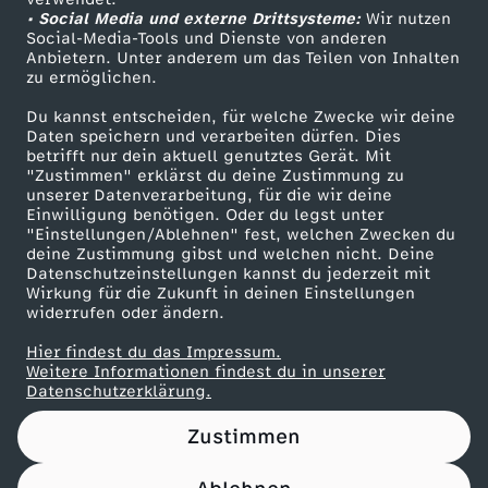
• Social Media und externe Drittsysteme:
Wir nutzen
ZDF Unternehmen
Social-Media-Tools und Dienste von anderen
Anbietern. Unter anderem um das Teilen von Inhalten
Karriere
zu ermöglichen.
Presseportal
Du kannst entscheiden, für welche Zwecke wir deine
ZDF goes Schule
Daten speichern und verarbeiten dürfen. Dies
betrifft nur dein aktuell genutztes Gerät. Mit
Werbefernsehen
"Zustimmen" erklärst du deine Zustimmung zu
unserer Datenverarbeitung, für die wir deine
Mainzelmännchen
Einwilligung benötigen. Oder du legst unter
"Einstellungen/Ablehnen" fest, welchen Zwecken du
deine Zustimmung gibst und welchen nicht. Deine
Datenschutzeinstellungen kannst du jederzeit mit
Wirkung für die Zukunft in deinen Einstellungen
widerrufen oder ändern.
Hier findest du das Impressum.
Partner
Weitere Informationen findest du in unserer
Datenschutzerklärung.
Zustimmen