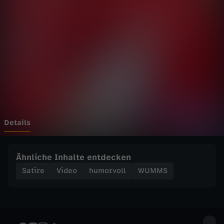
l
u
b
s
b
e
Details
i
Ähnliche Inhalte entdecken
m
Satire
Video
humorvoll
WUMMS
S
n