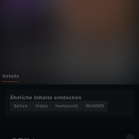
a
n
n
y
D
a
Details
C
Ähnliche Inhalte entdecken
o
Satire
Video
humorvoll
WUMMS
s
t