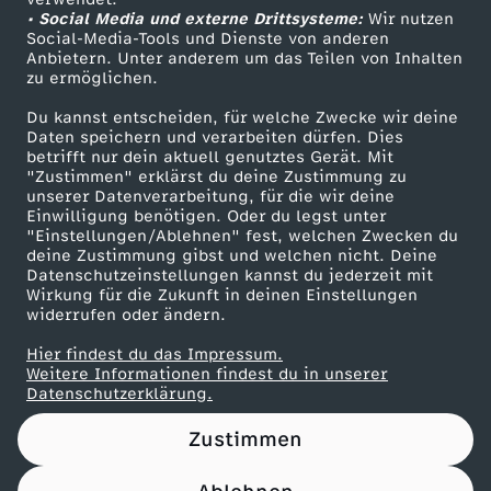
• Social Media und externe Drittsysteme:
U
Wir nutzen
ZDF Unternehmen
Social-Media-Tools und Dienste von anderen
Anbietern. Unter anderem um das Teilen von Inhalten
Karriere
M
zu ermöglichen.
Presseportal
Du kannst entscheiden, für welche Zwecke wir deine
M
ZDF goes Schule
Daten speichern und verarbeiten dürfen. Dies
betrifft nur dein aktuell genutztes Gerät. Mit
Werbefernsehen
"Zustimmen" erklärst du deine Zustimmung zu
S
unserer Datenverarbeitung, für die wir deine
Mainzelmännchen
Einwilligung benötigen. Oder du legst unter
-
"Einstellungen/Ablehnen" fest, welchen Zwecken du
deine Zustimmung gibst und welchen nicht. Deine
Datenschutzeinstellungen kannst du jederzeit mit
P
Wirkung für die Zukunft in deinen Einstellungen
widerrufen oder ändern.
r
Hier findest du das Impressum.
Partner
Weitere Informationen findest du in unserer
e
Datenschutzerklärung.
Zustimmen
i