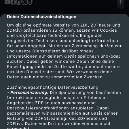
a
Deine Datenschutzeinstellungen
cmp-dialog-description
g
Um dir eine optimale Website von ZDF, ZDFheute und
ZDFtivi präsentieren zu können, setzen wir Cookies
und vergleichbare Techniken ein. Einige der
e
eingesetzten Techniken sind unbedingt erforderlich
für unser Angebot. Mit deiner Zustimmung dürfen wir
Mehr ZDF
Service
und unsere Dienstleister darüber hinaus
w
Informationen auf deinem Gerät speichern und/oder
ZDF-Apps
ZDFmitreden
abrufen. Dabei geben wir deine Daten ohne deine
i
Einwilligung nicht an Dritte weiter, die nicht unsere
Smart TV
Kontakt zum ZDF
direkten Dienstleister sind. Wir verwenden deine
Daten auch nicht zu kommerziellen Zwecken.
ZDFtext
Tickets
n
Zustimmungspflichtige Datenverarbeitung
Livestreams
Zuschauerservice
• Personalisierung:
n
Die Speicherung von bestimmten
Sendungen A-Z
Hilfe
Interaktionen ermöglicht uns, dein Erlebnis im
Angebot des ZDF an dich anzupassen und
TV-Programm
t
Personalisierungsfunktionen anzubieten. Dabei
personalisieren wir ausschließlich auf Basis deiner
Nutzung von ZDF Streaming, der ZDFheute und
W
ZDFtivi. Daten von Dritten werden von uns nicht
Das ZDF
verwendet.