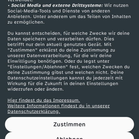
• Social Media und externe Drittsysteme:
Wir nutzen
ZDF Unternehmen
Social-Media-Tools und Dienste von anderen
Anbietern. Unter anderem um das Teilen von Inhalten
Karriere
zu ermöglichen.
Presseportal
Du kannst entscheiden, für welche Zwecke wir deine
ZDF goes Schule
Daten speichern und verarbeiten dürfen. Dies
betrifft nur dein aktuell genutztes Gerät. Mit
Werbefernsehen
"Zustimmen" erklärst du deine Zustimmung zu
unserer Datenverarbeitung, für die wir deine
Mainzelmännchen
Einwilligung benötigen. Oder du legst unter
"Einstellungen/Ablehnen" fest, welchen Zwecken du
deine Zustimmung gibst und welchen nicht. Deine
Datenschutzeinstellungen kannst du jederzeit mit
Wirkung für die Zukunft in deinen Einstellungen
widerrufen oder ändern.
Hier findest du das Impressum.
Partner
Weitere Informationen findest du in unserer
Datenschutzerklärung.
Zustimmen