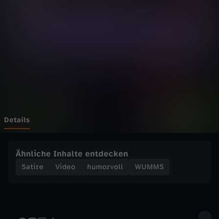
e
r
O
m
a
r
Details
M
Ähnliche Inhalte entdecken
a
Satire
Video
humorvoll
WUMMS
r
m