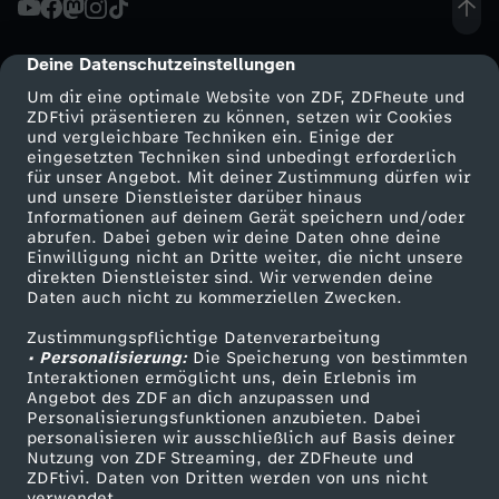
o
Deine Datenschutzeinstellungen
cmp-dialog-description
u
Um dir eine optimale Website von ZDF, ZDFheute und
ZDFtivi präsentieren zu können, setzen wir Cookies
und vergleichbare Techniken ein. Einige der
s
eingesetzten Techniken sind unbedingt erforderlich
für unser Angebot. Mit deiner Zustimmung dürfen wir
Mehr ZDF
Service
und unsere Dienstleister darüber hinaus
h
Informationen auf deinem Gerät speichern und/oder
ZDF-Apps
ZDFmitreden
abrufen. Dabei geben wir deine Daten ohne deine
S
Einwilligung nicht an Dritte weiter, die nicht unsere
Smart TV
Kontakt zum ZDF
direkten Dienstleister sind. Wir verwenden deine
Daten auch nicht zu kommerziellen Zwecken.
ZDFtext
Tickets
o
Zustimmungspflichtige Datenverarbeitung
Livestreams
Zuschauerservice
• Personalisierung:
n
Die Speicherung von bestimmten
Sendungen A-Z
Hilfe
Interaktionen ermöglicht uns, dein Erlebnis im
Angebot des ZDF an dich anzupassen und
TV-Programm
g
Personalisierungsfunktionen anzubieten. Dabei
personalisieren wir ausschließlich auf Basis deiner
Nutzung von ZDF Streaming, der ZDFheute und
ZDFtivi. Daten von Dritten werden von uns nicht
Das ZDF
verwendet.