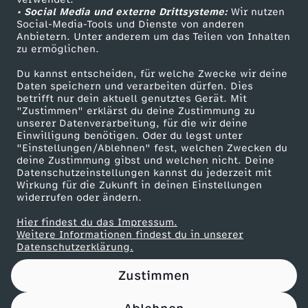
• Social Media und externe Drittsysteme:
s
Wir nutzen
ZDF Unternehmen
Social-Media-Tools und Dienste von anderen
Anbietern. Unter anderem um das Teilen von Inhalten
Karriere
e
zu ermöglichen.
Presseportal
Du kannst entscheiden, für welche Zwecke wir deine
P
ZDF goes Schule
Daten speichern und verarbeiten dürfen. Dies
betrifft nur dein aktuell genutztes Gerät. Mit
Werbefernsehen
"Zustimmen" erklärst du deine Zustimmung zu
a
unserer Datenverarbeitung, für die wir deine
Mainzelmännchen
Einwilligung benötigen. Oder du legst unter
s
"Einstellungen/Ablehnen" fest, welchen Zwecken du
deine Zustimmung gibst und welchen nicht. Deine
Datenschutzeinstellungen kannst du jederzeit mit
s
Wirkung für die Zukunft in deinen Einstellungen
widerrufen oder ändern.
a
Hier findest du das Impressum.
Partner
Weitere Informationen findest du in unserer
n
Datenschutzerklärung.
Zustimmen
t