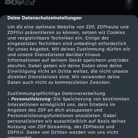
A
Deine Datenschutzeinstellungen
cmp-dialog-description
h
Um dir eine optimale Website von ZDF, ZDFheute und
ZDFtivi präsentieren zu können, setzen wir Cookies
und vergleichbare Techniken ein. Einige der
n
eingesetzten Techniken sind unbedingt erforderlich
für unser Angebot. Mit deiner Zustimmung dürfen wir
Mehr ZDF
Service
und unsere Dienstleister darüber hinaus
u
Informationen auf deinem Gerät speichern und/oder
ZDF-Apps
ZDFmitreden
abrufen. Dabei geben wir deine Daten ohne deine
n
Einwilligung nicht an Dritte weiter, die nicht unsere
Smart TV
Kontakt zum ZDF
direkten Dienstleister sind. Wir verwenden deine
Daten auch nicht zu kommerziellen Zwecken.
ZDFtext
Tickets
g
Zustimmungspflichtige Datenverarbeitung
Livestreams
Zuschauerservice
• Personalisierung:
s
Die Speicherung von bestimmten
Sendungen A-Z
Hilfe
Interaktionen ermöglicht uns, dein Erlebnis im
Angebot des ZDF an dich anzupassen und
TV-Programm
l
Personalisierungsfunktionen anzubieten. Dabei
personalisieren wir ausschließlich auf Basis deiner
Nutzung von ZDF Streaming, der ZDFheute und
o
ZDFtivi. Daten von Dritten werden von uns nicht
Das ZDF
verwendet.