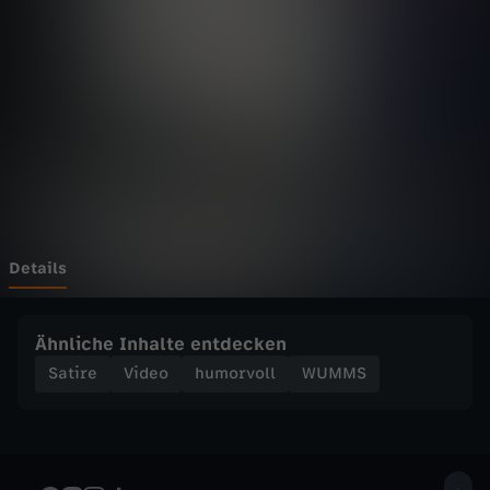
e
r
T
r
a
i
Details
n
Ähnliche Inhalte entdecken
e
Satire
Video
humorvoll
WUMMS
r
: