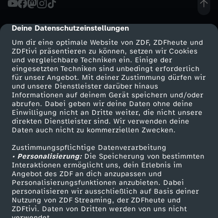
F
Deine Datenschutzeinstellungen
cmp-dialog-description
u
Um dir eine optimale Website von ZDF, ZDFheute und
ZDFtivi präsentieren zu können, setzen wir Cookies
und vergleichbare Techniken ein. Einige der
ß
eingesetzten Techniken sind unbedingt erforderlich
für unser Angebot. Mit deiner Zustimmung dürfen wir
Mehr ZDF
Service
und unsere Dienstleister darüber hinaus
b
Informationen auf deinem Gerät speichern und/oder
ZDF-Apps
ZDFmitreden
abrufen. Dabei geben wir deine Daten ohne deine
a
Einwilligung nicht an Dritte weiter, die nicht unsere
Smart TV
Kontakt zum ZDF
direkten Dienstleister sind. Wir verwenden deine
Daten auch nicht zu kommerziellen Zwecken.
ZDFtext
Tickets
l
Zustimmungspflichtige Datenverarbeitung
Livestreams
Zuschauerservice
• Personalisierung:
l
Die Speicherung von bestimmten
Sendungen A-Z
Hilfe
Interaktionen ermöglicht uns, dein Erlebnis im
Angebot des ZDF an dich anzupassen und
TV-Programm
f
Personalisierungsfunktionen anzubieten. Dabei
personalisieren wir ausschließlich auf Basis deiner
Nutzung von ZDF Streaming, der ZDFheute und
a
ZDFtivi. Daten von Dritten werden von uns nicht
Das ZDF
verwendet.