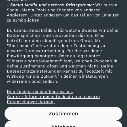
• Social Media und externe Drittsysteme:
n
Wir nutzen
ZDF Unternehmen
Social-Media-Tools und Dienste von anderen
Anbietern. Unter anderem um das Teilen von Inhalten
Karriere
s
zu ermöglichen.
Presseportal
Du kannst entscheiden, für welche Zwecke wir deine
ZDF goes Schule
Daten speichern und verarbeiten dürfen. Dies
betrifft nur dein aktuell genutztes Gerät. Mit
Werbefernsehen
"Zustimmen" erklärst du deine Zustimmung zu
unserer Datenverarbeitung, für die wir deine
Mainzelmännchen
Einwilligung benötigen. Oder du legst unter
"Einstellungen/Ablehnen" fest, welchen Zwecken du
deine Zustimmung gibst und welchen nicht. Deine
Datenschutzeinstellungen kannst du jederzeit mit
Wirkung für die Zukunft in deinen Einstellungen
widerrufen oder ändern.
Hier findest du das Impressum.
Partner
Weitere Informationen findest du in unserer
Datenschutzerklärung.
Zustimmen