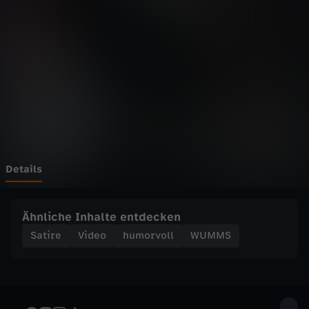
i
e
A
n
o
n
Details
y
Ähnliche Inhalte entdecken
m
Satire
Video
humorvoll
WUMMS
e
n