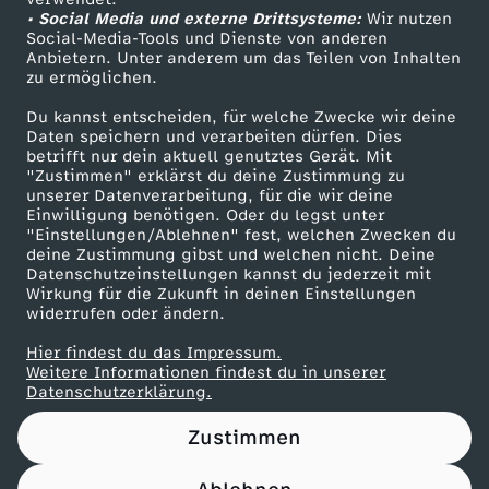
• Social Media und externe Drittsysteme:
Wir nutzen
ZDF Unternehmen
Social-Media-Tools und Dienste von anderen
Anbietern. Unter anderem um das Teilen von Inhalten
Karriere
zu ermöglichen.
Presseportal
Du kannst entscheiden, für welche Zwecke wir deine
ZDF goes Schule
Daten speichern und verarbeiten dürfen. Dies
betrifft nur dein aktuell genutztes Gerät. Mit
Werbefernsehen
"Zustimmen" erklärst du deine Zustimmung zu
unserer Datenverarbeitung, für die wir deine
Mainzelmännchen
Einwilligung benötigen. Oder du legst unter
"Einstellungen/Ablehnen" fest, welchen Zwecken du
deine Zustimmung gibst und welchen nicht. Deine
Datenschutzeinstellungen kannst du jederzeit mit
Wirkung für die Zukunft in deinen Einstellungen
widerrufen oder ändern.
Hier findest du das Impressum.
Partner
Weitere Informationen findest du in unserer
Datenschutzerklärung.
Zustimmen