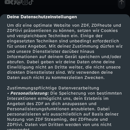
o
Deine Datenschutzeinstellungen
cmp-dialog-description
c
Um dir eine optimale Website von ZDF, ZDFheute und
ZDFtivi präsentieren zu können, setzen wir Cookies
und vergleichbare Techniken ein. Einige der
h
eingesetzten Techniken sind unbedingt erforderlich
für unser Angebot. Mit deiner Zustimmung dürfen wir
Mehr ZDF
Service
und unsere Dienstleister darüber hinaus
d
Informationen auf deinem Gerät speichern und/oder
ZDF-Apps
ZDFmitreden
abrufen. Dabei geben wir deine Daten ohne deine
r
Einwilligung nicht an Dritte weiter, die nicht unsere
Smart TV
Kontakt zum ZDF
direkten Dienstleister sind. Wir verwenden deine
Daten auch nicht zu kommerziellen Zwecken.
ZDFtext
Tickets
a
Zustimmungspflichtige Datenverarbeitung
Livestreams
Zuschauerservice
• Personalisierung:
n
Die Speicherung von bestimmten
Sendungen A-Z
Hilfe
Interaktionen ermöglicht uns, dein Erlebnis im
Angebot des ZDF an dich anzupassen und
TV-Programm
!
Personalisierungsfunktionen anzubieten. Dabei
personalisieren wir ausschließlich auf Basis deiner
Nutzung von ZDF Streaming, der ZDFheute und
ZDFtivi. Daten von Dritten werden von uns nicht
Das ZDF
verwendet.