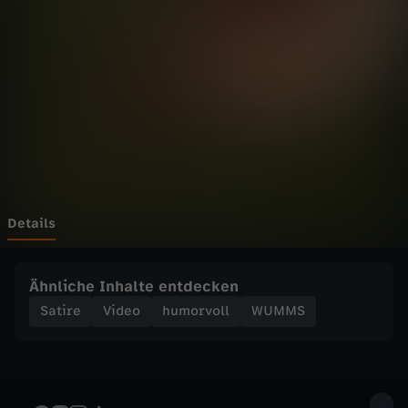
i
e
H
a
n
d
Details
w
Ähnliche Inhalte entdecken
a
Satire
Video
humorvoll
WUMMS
r
n