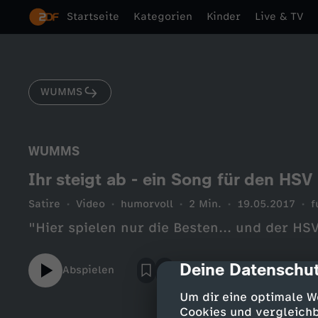
Startseite
Kategorien
Kinder
Live & TV
WUMMS
WUMMS
Ihr steigt ab - ein Song für den HSV
Satire
Video
humorvoll
2 Min.
19.05.2017
f
"Hier spielen nur die Besten... und der HS
Deine Datenschut
cmp-dialog-des
Abspielen
Um dir eine optimale W
Cookies und vergleichb