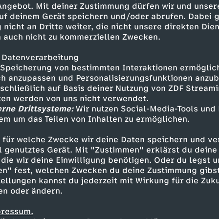
 Angebot. Mit deiner Zustimmung dürfen wir und unser
uf deinem Gerät speichern und/oder abrufen. Dabei 
 nicht an Dritte weiter, die nicht unsere direkten Dien
 auch nicht zu kommerziellen Zwecken.
 Datenverarbeitung
Speicherung von bestimmten Interaktionen ermöglicht
h anzupassen und Personalisierungsfunktionen anzub
sschließlich auf Basis deiner Nutzung von ZDF Stream
tten werden von uns nicht verwendet.
erne Drittsysteme:
Wir nutzen Social-Media-Tools und
em um das Teilen von Inhalten zu ermöglichen.
Inhalte entdecken
 für welche Zwecke wir deine Daten speichern und ver
eo
humorvoll
WUMMS
ell genutztes Gerät. Mit "Zustimmen" erklärst du dein
die wir deine Einwilligung benötigen. Oder du legst u
en" fest, welchen Zwecken du deine Zustimmung gibst
ellungen kannst du jederzeit mit Wirkung für die Zuku
en oder ändern.
pressum.