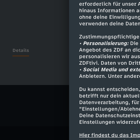
erforderlich für unser
hinaus Informationen a
ohne deine Einwilligung
verwenden deine Daten
Zustimmungspflichtige
• Personalisierung:
Die 
Angebot des ZDF an dic
Details
personalisieren wir au
ZDFtivi. Daten von Dri
• Social Media und ext
Anbietern. Unter ander
Ähnliche 
Du kannst entscheiden,
Satire
Vid
betrifft nur dein aktu
Datenverarbeitung, für 
"Einstellungen/Ablehn
Deine Datenschutzeinst
Einstellungen widerruf
Hier findest du das Im