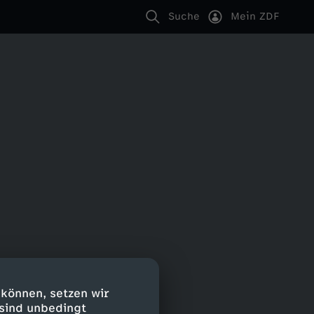
Suche
Mein ZDF
 können, setzen wir
 sind unbedingt