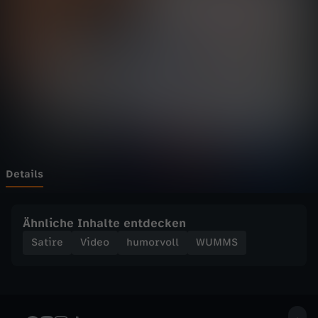
u
Wechseln zu: ZDFheute
l
i
a
n
N
Details
a
Ähnliche Inhalte entdecken
g
Satire
Video
humorvoll
WUMMS
e
l