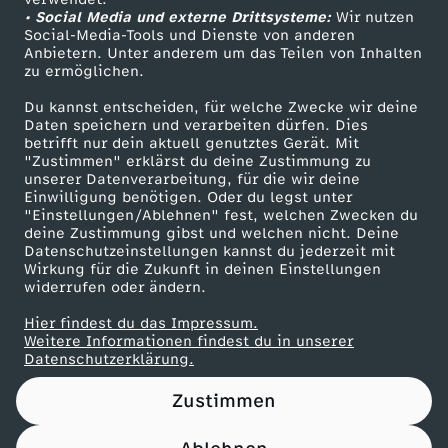
• Social Media und externe Drittsysteme:
e
Wir nutzen
ZDF Unternehmen
Social-Media-Tools und Dienste von anderen
Anbietern. Unter anderem um das Teilen von Inhalten
Karriere
i
zu ermöglichen.
Presseportal
Du kannst entscheiden, für welche Zwecke wir deine
n
ZDF goes Schule
Daten speichern und verarbeiten dürfen. Dies
betrifft nur dein aktuell genutztes Gerät. Mit
Werbefernsehen
"Zustimmen" erklärst du deine Zustimmung zu
g
unserer Datenverarbeitung, für die wir deine
Mainzelmännchen
Einwilligung benötigen. Oder du legst unter
u
"Einstellungen/Ablehnen" fest, welchen Zwecken du
deine Zustimmung gibst und welchen nicht. Deine
Datenschutzeinstellungen kannst du jederzeit mit
t
Wirkung für die Zukunft in deinen Einstellungen
widerrufen oder ändern.
e
Hier findest du das Impressum.
Partner
Weitere Informationen findest du in unserer
s
Datenschutzerklärung.
Zustimmen
G