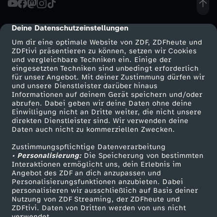
s
Deine Datenschutzeinstellungen
cmp-dialog-description
m
Um dir eine optimale Website von ZDF, ZDFheute und
ZDFtivi präsentieren zu können, setzen wir Cookies
und vergleichbare Techniken ein. Einige der
a
eingesetzten Techniken sind unbedingt erforderlich
für unser Angebot. Mit deiner Zustimmung dürfen wir
Mehr ZDF
Service
und unsere Dienstleister darüber hinaus
n
Informationen auf deinem Gerät speichern und/oder
ZDF-Apps
ZDFmitreden
abrufen. Dabei geben wir deine Daten ohne deine
n
Einwilligung nicht an Dritte weiter, die nicht unsere
Smart TV
Kontakt zum ZDF
direkten Dienstleister sind. Wir verwenden deine
Daten auch nicht zu kommerziellen Zwecken.
ZDFtext
Tickets
h
Zustimmungspflichtige Datenverarbeitung
Livestreams
Zuschauerservice
• Personalisierung:
a
Die Speicherung von bestimmten
Sendungen A-Z
Hilfe
Interaktionen ermöglicht uns, dein Erlebnis im
Angebot des ZDF an dich anzupassen und
TV-Programm
t
Personalisierungsfunktionen anzubieten. Dabei
personalisieren wir ausschließlich auf Basis deiner
Nutzung von ZDF Streaming, der ZDFheute und
k
ZDFtivi. Daten von Dritten werden von uns nicht
Das ZDF
verwendet.