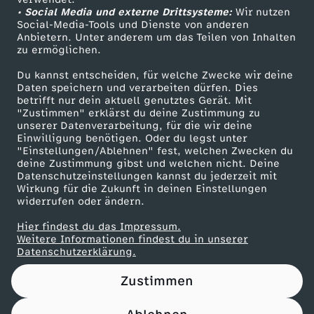
• Social Media und externe Drittsysteme:
v
Wir nutzen
ZDF Unternehmen
Social-Media-Tools und Dienste von anderen
Anbietern. Unter anderem um das Teilen von Inhalten
Karriere
s
zu ermöglichen.
Presseportal
Du kannst entscheiden, für welche Zwecke wir deine
.
ZDF goes Schule
Daten speichern und verarbeiten dürfen. Dies
betrifft nur dein aktuell genutztes Gerät. Mit
Werbefernsehen
"Zustimmen" erklärst du deine Zustimmung zu
T
unserer Datenverarbeitung, für die wir deine
Mainzelmännchen
Einwilligung benötigen. Oder du legst unter
i
"Einstellungen/Ablehnen" fest, welchen Zwecken du
deine Zustimmung gibst und welchen nicht. Deine
Datenschutzeinstellungen kannst du jederzeit mit
k
Wirkung für die Zukunft in deinen Einstellungen
widerrufen oder ändern.
T
Hier findest du das Impressum.
Partner
Weitere Informationen findest du in unserer
o
Datenschutzerklärung.
Zustimmen
k