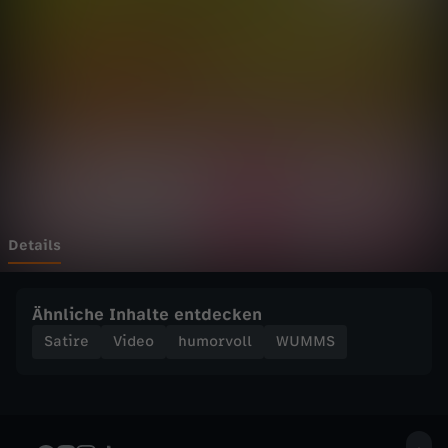
o
n
s
t
e
r
Details
o
Ähnliche Inhalte entdecken
f
Satire
Video
humorvoll
WUMMS
K
r