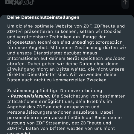
e
Deine Datenschutzeinstellungen
cmp-dialog-description
i
Um dir eine optimale Website von ZDF, ZDFheute und
ZDFtivi präsentieren zu können, setzen wir Cookies
und vergleichbare Techniken ein. Einige der
s
eingesetzten Techniken sind unbedingt erforderlich
für unser Angebot. Mit deiner Zustimmung dürfen wir
Mehr ZDF
Service
und unsere Dienstleister darüber hinaus
k
Informationen auf deinem Gerät speichern und/oder
ZDF-Apps
ZDFmitreden
abrufen. Dabei geben wir deine Daten ohne deine
l
Einwilligung nicht an Dritte weiter, die nicht unsere
Smart TV
Kontakt zum ZDF
direkten Dienstleister sind. Wir verwenden deine
Daten auch nicht zu kommerziellen Zwecken.
ZDFtext
Tickets
a
Zustimmungspflichtige Datenverarbeitung
Livestreams
Zuschauerservice
• Personalisierung:
s
Die Speicherung von bestimmten
Sendungen A-Z
Hilfe
Interaktionen ermöglicht uns, dein Erlebnis im
Angebot des ZDF an dich anzupassen und
TV-Programm
s
Personalisierungsfunktionen anzubieten. Dabei
personalisieren wir ausschließlich auf Basis deiner
Nutzung von ZDF Streaming, der ZDFheute und
e
ZDFtivi. Daten von Dritten werden von uns nicht
Das ZDF
verwendet.