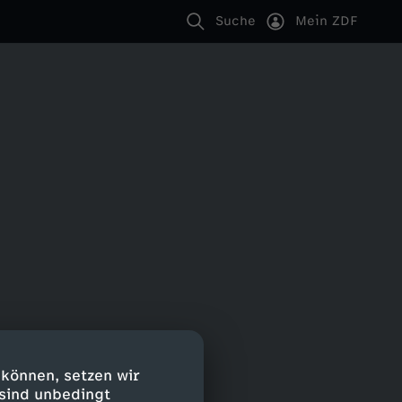
Suche
Mein ZDF
 können, setzen wir
 sind unbedingt