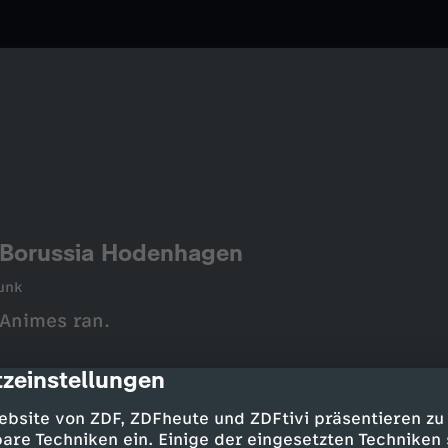
. Borussia Hodenhagen
unk
Animes ran.
zeinstellungen
cription
ebsite von ZDF, ZDFheute und ZDFtivi präsentieren zu
are Techniken ein. Einige der eingesetzten Techniken