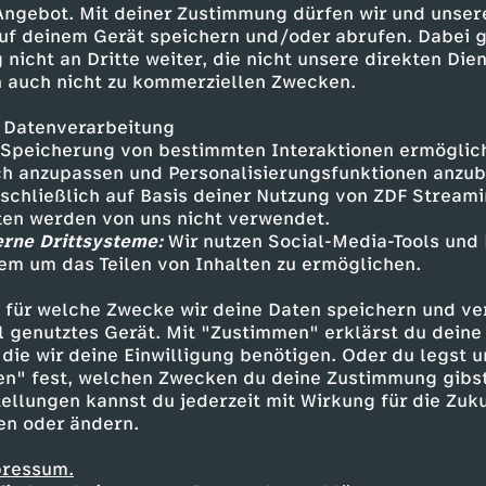
 Angebot. Mit deiner Zustimmung dürfen wir und unser
uf deinem Gerät speichern und/oder abrufen. Dabei 
 nicht an Dritte weiter, die nicht unsere direkten Dien
 auch nicht zu kommerziellen Zwecken.
 Datenverarbeitung
Speicherung von bestimmten Interaktionen ermöglicht
h anzupassen und Personalisierungsfunktionen anzub
sschließlich auf Basis deiner Nutzung von ZDF Stream
tten werden von uns nicht verwendet.
erne Drittsysteme:
Wir nutzen Social-Media-Tools und
em um das Teilen von Inhalten zu ermöglichen.
Inhalte entdecken
 für welche Zwecke wir deine Daten speichern und ver
eo
humorvoll
WUMMS
ell genutztes Gerät. Mit "Zustimmen" erklärst du dein
die wir deine Einwilligung benötigen. Oder du legst u
en" fest, welchen Zwecken du deine Zustimmung gibst
ellungen kannst du jederzeit mit Wirkung für die Zuku
en oder ändern.
pressum.