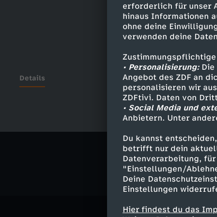
erforderlich für unser
hinaus Informationen a
ohne deine Einwilligung
verwenden deine Daten
Zustimmungspflichtige
• Personalisierung:
Die 
Angebot des ZDF an dic
Details
personalisieren wir au
ZDFtivi. Daten von Dri
• Social Media und ext
Anbietern. Unter ander
Ähnliche 
Du kannst entscheiden,
Satire
Vid
betrifft nur dein aktu
Datenverarbeitung, für 
"Einstellungen/Ablehn
Deine Datenschutzeinst
Einstellungen widerruf
Hier findest du das Im