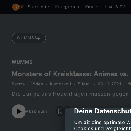
Startseite
Kategorien
Kinder
Live & TV
WUMMS
WUMMS
Monsters of Kreisklasse: Animes vs
Satire
Video
humorvoll
5 Min.
03.12.2021
f
Die Jungs aus Hodenhagen müssen gegen 
Deine Datenschut
cmp-dialog-des
Abspielen
Um dir eine optimale W
Cookies und vergleichb