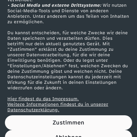
• Social Media und externe Drittsysteme:
e
Wir nutzen
ZDF Unternehmen
Social-Media-Tools und Dienste von anderen
Anbietern. Unter anderem um das Teilen von Inhalten
Karriere
:
zu ermöglichen.
Presseportal
Du kannst entscheiden, für welche Zwecke wir deine
M
ZDF goes Schule
Daten speichern und verarbeiten dürfen. Dies
betrifft nur dein aktuell genutztes Gerät. Mit
Werbefernsehen
"Zustimmen" erklärst du deine Zustimmung zu
ä
unserer Datenverarbeitung, für die wir deine
Mainzelmännchen
Einwilligung benötigen. Oder du legst unter
r
"Einstellungen/Ablehnen" fest, welchen Zwecken du
deine Zustimmung gibst und welchen nicht. Deine
Datenschutzeinstellungen kannst du jederzeit mit
c
Wirkung für die Zukunft in deinen Einstellungen
widerrufen oder ändern.
h
Hier findest du das Impressum.
Partner
Weitere Informationen findest du in unserer
e
Datenschutzerklärung.
Zustimmen
n