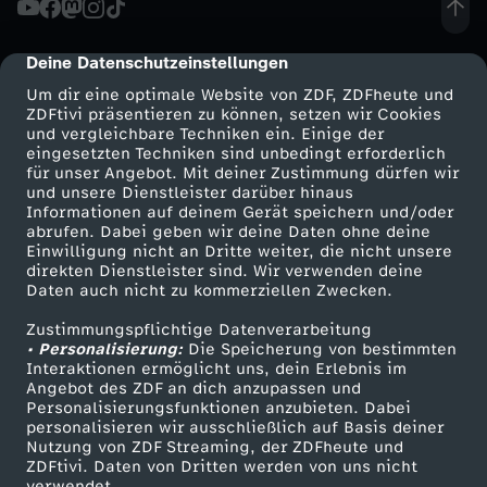
r
Deine Datenschutzeinstellungen
cmp-dialog-description
e
Um dir eine optimale Website von ZDF, ZDFheute und
ZDFtivi präsentieren zu können, setzen wir Cookies
und vergleichbare Techniken ein. Einige der
i
eingesetzten Techniken sind unbedingt erforderlich
für unser Angebot. Mit deiner Zustimmung dürfen wir
Mehr ZDF
Service
und unsere Dienstleister darüber hinaus
s
Informationen auf deinem Gerät speichern und/oder
ZDF-Apps
ZDFmitreden
abrufen. Dabei geben wir deine Daten ohne deine
k
Einwilligung nicht an Dritte weiter, die nicht unsere
Smart TV
Kontakt zum ZDF
direkten Dienstleister sind. Wir verwenden deine
Daten auch nicht zu kommerziellen Zwecken.
ZDFtext
Tickets
l
Zustimmungspflichtige Datenverarbeitung
Livestreams
Zuschauerservice
• Personalisierung:
a
Die Speicherung von bestimmten
Sendungen A-Z
Hilfe
Interaktionen ermöglicht uns, dein Erlebnis im
Angebot des ZDF an dich anzupassen und
TV-Programm
s
Personalisierungsfunktionen anzubieten. Dabei
personalisieren wir ausschließlich auf Basis deiner
Nutzung von ZDF Streaming, der ZDFheute und
s
ZDFtivi. Daten von Dritten werden von uns nicht
Das ZDF
verwendet.