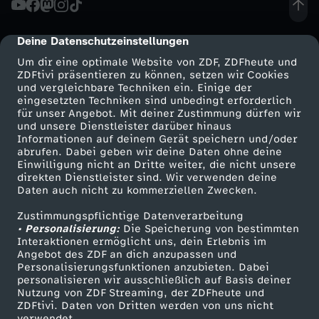
r
Deine Datenschutzeinstellungen
cmp-dialog-description
e
Um dir eine optimale Website von ZDF, ZDFheute und
ZDFtivi präsentieren zu können, setzen wir Cookies
und vergleichbare Techniken ein. Einige der
i
eingesetzten Techniken sind unbedingt erforderlich
für unser Angebot. Mit deiner Zustimmung dürfen wir
Mehr ZDF
Service
und unsere Dienstleister darüber hinaus
s
Informationen auf deinem Gerät speichern und/oder
ZDF-Apps
ZDFmitreden
abrufen. Dabei geben wir deine Daten ohne deine
k
Einwilligung nicht an Dritte weiter, die nicht unsere
Smart TV
Kontakt zum ZDF
direkten Dienstleister sind. Wir verwenden deine
Daten auch nicht zu kommerziellen Zwecken.
ZDFtext
Tickets
l
Zustimmungspflichtige Datenverarbeitung
Livestreams
Zuschauerservice
• Personalisierung:
a
Die Speicherung von bestimmten
Sendungen A-Z
Hilfe
Interaktionen ermöglicht uns, dein Erlebnis im
Angebot des ZDF an dich anzupassen und
TV-Programm
s
Personalisierungsfunktionen anzubieten. Dabei
personalisieren wir ausschließlich auf Basis deiner
Nutzung von ZDF Streaming, der ZDFheute und
s
ZDFtivi. Daten von Dritten werden von uns nicht
Das ZDF
verwendet.