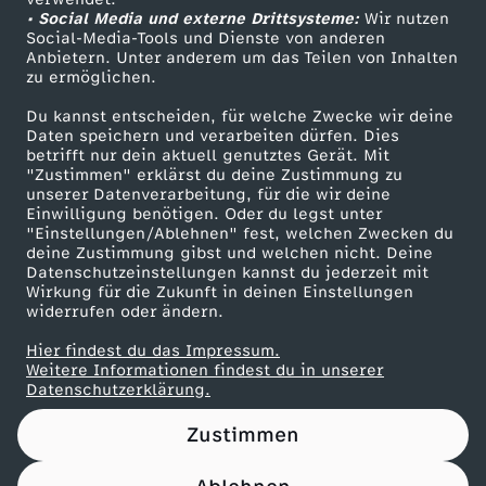
• Social Media und externe Drittsysteme:
e
Wir nutzen
ZDF Unternehmen
Social-Media-Tools und Dienste von anderen
Anbietern. Unter anderem um das Teilen von Inhalten
Karriere
v
zu ermöglichen.
Presseportal
Du kannst entscheiden, für welche Zwecke wir deine
s
ZDF goes Schule
Daten speichern und verarbeiten dürfen. Dies
betrifft nur dein aktuell genutztes Gerät. Mit
Werbefernsehen
"Zustimmen" erklärst du deine Zustimmung zu
.
unserer Datenverarbeitung, für die wir deine
Mainzelmännchen
Einwilligung benötigen. Oder du legst unter
D
"Einstellungen/Ablehnen" fest, welchen Zwecken du
deine Zustimmung gibst und welchen nicht. Deine
Datenschutzeinstellungen kannst du jederzeit mit
e
Wirkung für die Zukunft in deinen Einstellungen
widerrufen oder ändern.
r
Hier findest du das Impressum.
Partner
Weitere Informationen findest du in unserer
K
Datenschutzerklärung.
Zustimmen
ö