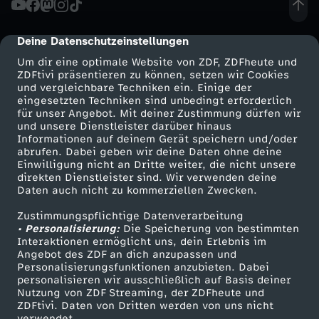
r
Deine Datenschutzeinstellungen
cmp-dialog-description
e
Um dir eine optimale Website von ZDF, ZDFheute und
ZDFtivi präsentieren zu können, setzen wir Cookies
und vergleichbare Techniken ein. Einige der
i
eingesetzten Techniken sind unbedingt erforderlich
für unser Angebot. Mit deiner Zustimmung dürfen wir
Mehr ZDF
Service
und unsere Dienstleister darüber hinaus
s
Informationen auf deinem Gerät speichern und/oder
ZDF-Apps
ZDFmitreden
abrufen. Dabei geben wir deine Daten ohne deine
k
Einwilligung nicht an Dritte weiter, die nicht unsere
Smart TV
Kontakt zum ZDF
direkten Dienstleister sind. Wir verwenden deine
Daten auch nicht zu kommerziellen Zwecken.
ZDFtext
Tickets
l
Zustimmungspflichtige Datenverarbeitung
Livestreams
Zuschauerservice
• Personalisierung:
a
Die Speicherung von bestimmten
Sendungen A-Z
Hilfe
Interaktionen ermöglicht uns, dein Erlebnis im
Angebot des ZDF an dich anzupassen und
TV-Programm
s
Personalisierungsfunktionen anzubieten. Dabei
personalisieren wir ausschließlich auf Basis deiner
Nutzung von ZDF Streaming, der ZDFheute und
s
ZDFtivi. Daten von Dritten werden von uns nicht
Das ZDF
verwendet.