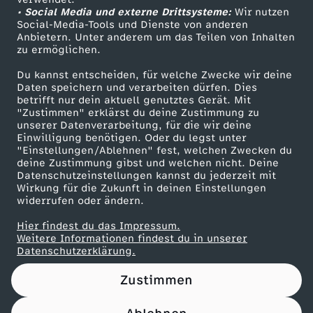
• Social Media und externe Drittsysteme:
e
Wir nutzen
ZDF Unternehmen
Social-Media-Tools und Dienste von anderen
Anbietern. Unter anderem um das Teilen von Inhalten
Karriere
:
zu ermöglichen.
Presseportal
Du kannst entscheiden, für welche Zwecke wir deine
W
ZDF goes Schule
Daten speichern und verarbeiten dürfen. Dies
betrifft nur dein aktuell genutztes Gerät. Mit
Werbefernsehen
"Zustimmen" erklärst du deine Zustimmung zu
e
unserer Datenverarbeitung, für die wir deine
Mainzelmännchen
Einwilligung benötigen. Oder du legst unter
i
"Einstellungen/Ablehnen" fest, welchen Zwecken du
deine Zustimmung gibst und welchen nicht. Deine
Datenschutzeinstellungen kannst du jederzeit mit
h
Wirkung für die Zukunft in deinen Einstellungen
widerrufen oder ändern.
n
Hier findest du das Impressum.
Partner
Weitere Informationen findest du in unserer
a
Datenschutzerklärung.
Zustimmen
c