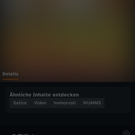
o
n
s
t
e
r
Details
s
Ähnliche Inhalte entdecken
o
Satire
Video
humorvoll
WUMMS
f
K