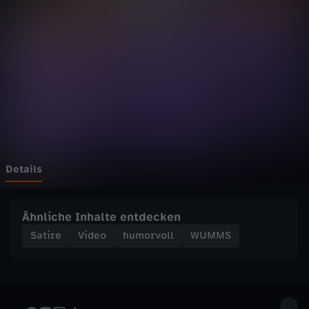
a
t
i
o
n
a
Details
l
Ähnliche Inhalte entdecken
t
Satire
Video
humorvoll
WUMMS
e
a