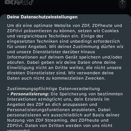
m
Deine Datenschutzeinstellungen
cmp-dialog-description
s
Um dir eine optimale Website von ZDF, ZDFheute und
ZDFtivi präsentieren zu können, setzen wir Cookies
und vergleichbare Techniken ein. Einige der
b
eingesetzten Techniken sind unbedingt erforderlich
für unser Angebot. Mit deiner Zustimmung dürfen wir
Mehr ZDF
Service
und unsere Dienstleister darüber hinaus
e
Informationen auf deinem Gerät speichern und/oder
ZDF-Apps
ZDFmitreden
abrufen. Dabei geben wir deine Daten ohne deine
i
Einwilligung nicht an Dritte weiter, die nicht unsere
Smart TV
Kontakt zum ZDF
direkten Dienstleister sind. Wir verwenden deine
Daten auch nicht zu kommerziellen Zwecken.
ZDFtext
Tickets
m
Zustimmungspflichtige Datenverarbeitung
Livestreams
Zuschauerservice
• Personalisierung:
S
Die Speicherung von bestimmten
Sendungen A-Z
Hilfe
Interaktionen ermöglicht uns, dein Erlebnis im
Angebot des ZDF an dich anzupassen und
TV-Programm
p
Personalisierungsfunktionen anzubieten. Dabei
personalisieren wir ausschließlich auf Basis deiner
Nutzung von ZDF Streaming, der ZDFheute und
e
ZDFtivi. Daten von Dritten werden von uns nicht
Das ZDF
verwendet.