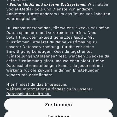
• Social Media und externe Drittsysteme:
e
Wir nutzen
ZDF Unternehmen
Social-Media-Tools und Dienste von anderen
Anbietern. Unter anderem um das Teilen von Inhalten
Karriere
d
zu ermöglichen.
Presseportal
Du kannst entscheiden, für welche Zwecke wir deine
d
ZDF goes Schule
Daten speichern und verarbeiten dürfen. Dies
betrifft nur dein aktuell genutztes Gerät. Mit
Werbefernsehen
"Zustimmen" erklärst du deine Zustimmung zu
a
unserer Datenverarbeitung, für die wir deine
Mainzelmännchen
Einwilligung benötigen. Oder du legst unter
t
"Einstellungen/Ablehnen" fest, welchen Zwecken du
deine Zustimmung gibst und welchen nicht. Deine
Datenschutzeinstellungen kannst du jederzeit mit
i
Wirkung für die Zukunft in deinen Einstellungen
widerrufen oder ändern.
n
Hier findest du das Impressum.
Partner
Weitere Informationen findest du in unserer
g
Datenschutzerklärung.
Zustimmen