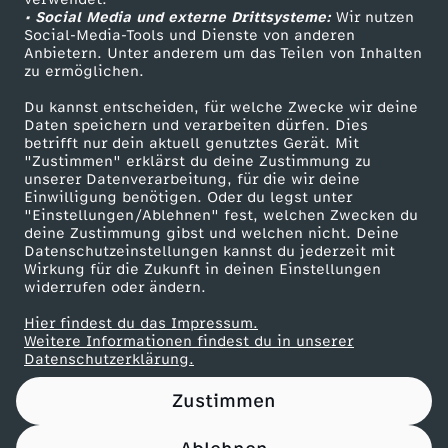
• Social Media und externe Drittsysteme:
n
Wir nutzen
ZDF Unternehmen
Social-Media-Tools und Dienste von anderen
Anbietern. Unter anderem um das Teilen von Inhalten
Karriere
s
zu ermöglichen.
Presseportal
Du kannst entscheiden, für welche Zwecke wir deine
v
ZDF goes Schule
Daten speichern und verarbeiten dürfen. Dies
betrifft nur dein aktuell genutztes Gerät. Mit
Werbefernsehen
"Zustimmen" erklärst du deine Zustimmung zu
o
unserer Datenverarbeitung, für die wir deine
Mainzelmännchen
Einwilligung benötigen. Oder du legst unter
r
"Einstellungen/Ablehnen" fest, welchen Zwecken du
deine Zustimmung gibst und welchen nicht. Deine
Datenschutzeinstellungen kannst du jederzeit mit
m
Wirkung für die Zukunft in deinen Einstellungen
widerrufen oder ändern.
V
Hier findest du das Impressum.
Partner
Weitere Informationen findest du in unserer
o
Datenschutzerklärung.
Zustimmen
l