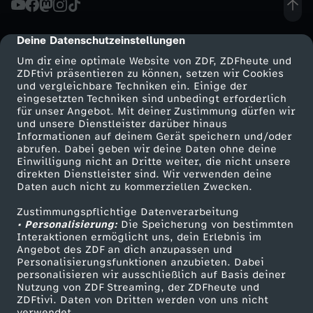
v
Deine Datenschutzeinstellungen
cmp-dialog-description
o
Um dir eine optimale Website von ZDF, ZDFheute und
ZDFtivi präsentieren zu können, setzen wir Cookies
und vergleichbare Techniken ein. Einige der
z
eingesetzten Techniken sind unbedingt erforderlich
für unser Angebot. Mit deiner Zustimmung dürfen wir
Mehr ZDF
Service
und unsere Dienstleister darüber hinaus
i
Informationen auf deinem Gerät speichern und/oder
ZDF-Apps
ZDFmitreden
abrufen. Dabei geben wir deine Daten ohne deine
e
Einwilligung nicht an Dritte weiter, die nicht unsere
Smart TV
Kontakt zum ZDF
direkten Dienstleister sind. Wir verwenden deine
Daten auch nicht zu kommerziellen Zwecken.
ZDFtext
Tickets
r
Zustimmungspflichtige Datenverarbeitung
Livestreams
Zuschauerservice
• Personalisierung:
t
Die Speicherung von bestimmten
Sendungen A-Z
Hilfe
Interaktionen ermöglicht uns, dein Erlebnis im
Angebot des ZDF an dich anzupassen und
TV-Programm
F
Personalisierungsfunktionen anzubieten. Dabei
personalisieren wir ausschließlich auf Basis deiner
Nutzung von ZDF Streaming, der ZDFheute und
a
ZDFtivi. Daten von Dritten werden von uns nicht
Das ZDF
verwendet.