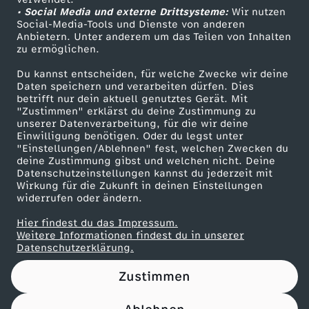
• Social Media und externe Drittsysteme:
e
Wir nutzen
ZDF Unternehmen
Social-Media-Tools und Dienste von anderen
Anbietern. Unter anderem um das Teilen von Inhalten
Karriere
d
zu ermöglichen.
Presseportal
Du kannst entscheiden, für welche Zwecke wir deine
e
ZDF goes Schule
Daten speichern und verarbeiten dürfen. Dies
betrifft nur dein aktuell genutztes Gerät. Mit
Werbefernsehen
"Zustimmen" erklärst du deine Zustimmung zu
r
unserer Datenverarbeitung, für die wir deine
Mainzelmännchen
Einwilligung benötigen. Oder du legst unter
k
"Einstellungen/Ablehnen" fest, welchen Zwecken du
deine Zustimmung gibst und welchen nicht. Deine
Datenschutzeinstellungen kannst du jederzeit mit
e
Wirkung für die Zukunft in deinen Einstellungen
widerrufen oder ändern.
n
Hier findest du das Impressum.
Partner
Weitere Informationen findest du in unserer
n
Datenschutzerklärung.
Zustimmen
t