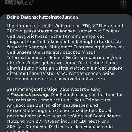
y
Deine Datenschutzeinstellungen
cmp-dialog-description
p
Um dir eine optimale Website von ZDF, ZDFheute und
ZDFtivi präsentieren zu können, setzen wir Cookies
und vergleichbare Techniken ein. Einige der
e
eingesetzten Techniken sind unbedingt erforderlich
für unser Angebot. Mit deiner Zustimmung dürfen wir
Mehr ZDF
Service
und unsere Dienstleister darüber hinaus
n
Informationen auf deinem Gerät speichern und/oder
ZDF-Apps
ZDFmitreden
abrufen. Dabei geben wir deine Daten ohne deine
,
Einwilligung nicht an Dritte weiter, die nicht unsere
Smart TV
Kontakt zum ZDF
direkten Dienstleister sind. Wir verwenden deine
Daten auch nicht zu kommerziellen Zwecken.
ZDFtext
Tickets
d
Zustimmungspflichtige Datenverarbeitung
Livestreams
Zuschauerservice
• Personalisierung:
i
Die Speicherung von bestimmten
Sendungen A-Z
Hilfe
Interaktionen ermöglicht uns, dein Erlebnis im
Angebot des ZDF an dich anzupassen und
TV-Programm
e
Personalisierungsfunktionen anzubieten. Dabei
personalisieren wir ausschließlich auf Basis deiner
Nutzung von ZDF Streaming, der ZDFheute und
j
ZDFtivi. Daten von Dritten werden von uns nicht
Das ZDF
verwendet.