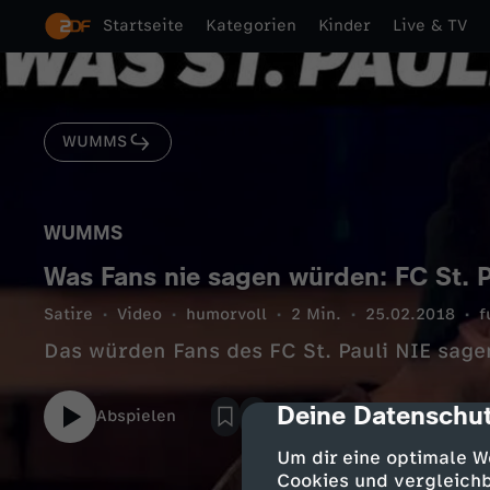
Startseite
Kategorien
Kinder
Live & TV
WUMMS
WUMMS
Was Fans nie sagen würden: FC St. P
Satire
Video
humorvoll
2 Min.
25.02.2018
f
Das würden Fans des FC St. Pauli NIE sage
Deine Datenschut
cmp-dialog-des
Abspielen
Um dir eine optimale W
Cookies und vergleichb