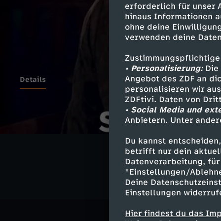
erforderlich für unser
hinaus Informationen a
ohne deine Einwilligung
verwenden deine Daten
Zustimmungspflichtige
• Personalisierung:
Die 
Angebot des ZDF an dic
Details
personalisieren wir au
ZDFtivi. Daten von Dri
• Social Media und ext
Anbietern. Unter ander
Ähnliche 
Du kannst entscheiden,
Satire
Vid
betrifft nur dein aktu
Datenverarbeitung, für 
"Einstellungen/Ablehn
Deine Datenschutzeinst
Einstellungen widerruf
Hier findest du das Im