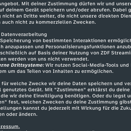
 Angebot. Mit deiner Zustimmung dürfen wir und unser
uf deinem Gerät speichern und/oder abrufen. Dabei 
 nicht an Dritte weiter, die nicht unsere direkten Dien
 auch nicht zu kommerziellen Zwecken.
 Datenverarbeitung
Speicherung von bestimmten Interaktionen ermöglicht
h anzupassen und Personalisierungsfunktionen anzub
sschließlich auf Basis deiner Nutzung von ZDF Stream
tten werden von uns nicht verwendet.
erne Drittsysteme:
Wir nutzen Social-Media-Tools und
em um das Teilen von Inhalten zu ermöglichen.
Inhalte entdecken
 für welche Zwecke wir deine Daten speichern und ver
eo
humorvoll
WUMMS
ell genutztes Gerät. Mit "Zustimmen" erklärst du dein
die wir deine Einwilligung benötigen. Oder du legst u
en" fest, welchen Zwecken du deine Zustimmung gibst
ellungen kannst du jederzeit mit Wirkung für die Zuku
en oder ändern.
pressum.