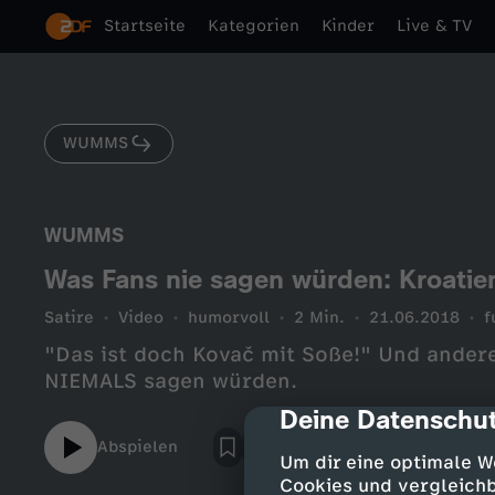
Startseite
Kategorien
Kinder
Live & TV
WUMMS
WUMMS
Was Fans nie sagen würden: Kroatie
Satire
Video
humorvoll
2 Min.
21.06.2018
f
"Das ist doch Kovač mit Soße!" Und andere
NIEMALS sagen würden.
Deine Datenschut
cmp-dialog-des
Abspielen
Um dir eine optimale W
Cookies und vergleichb