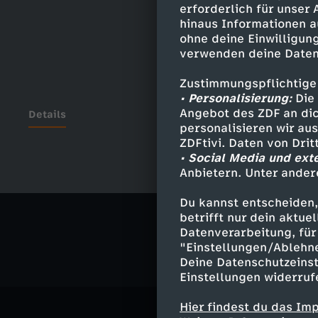
erforderlich für unser
hinaus Informationen a
ohne deine Einwilligung
verwenden deine Daten
Zustimmungspflichtige
• Personalisierung:
Die 
Angebot des ZDF an dic
Details
personalisieren wir au
ZDFtivi. Daten von Dri
• Social Media und ext
Anbietern. Unter ander
Ähnliche 
Du kannst entscheiden,
Satire
Vid
betrifft nur dein aktu
Datenverarbeitung, für 
"Einstellungen/Ablehn
Deine Datenschutzeinst
Einstellungen widerruf
Hier findest du das Im