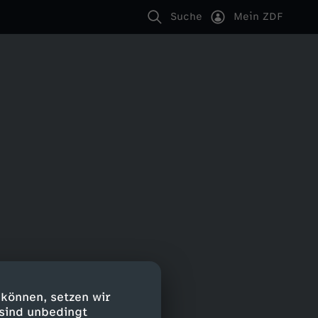
Suche
Mein ZDF
 können, setzen wir
 sind unbedingt