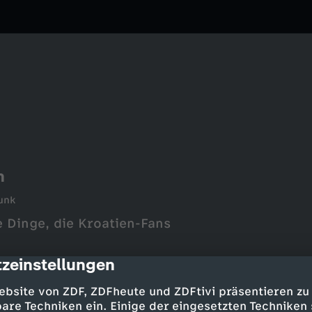
n
unk
 Dinge, die Kroatien-Fans
zeinstellungen
cription
ebsite von ZDF, ZDFheute und ZDFtivi präsentieren zu
are Techniken ein. Einige der eingesetzten Techniken