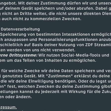
 Angebot. Mit deiner Zustimmung dürfen wir und unser
uf deinem Gerät speichern und/oder abrufen. Dabei 
 nicht an Dritte weiter, die nicht unsere direkten Dien
 auch nicht zu kommerziellen Zwecken.
 Datenverarbeitung
Speicherung von bestimmten Interaktionen ermöglicht
h anzupassen und Personalisierungsfunktionen anzub
sschließlich auf Basis deiner Nutzung von ZDF Stream
tten werden von uns nicht verwendet.
erne Drittsysteme:
Wir nutzen Social-Media-Tools und
em um das Teilen von Inhalten zu ermöglichen.
Inhalte entdecken
 für welche Zwecke wir deine Daten speichern und ver
eo
humorvoll
WUMMS
ell genutztes Gerät. Mit "Zustimmen" erklärst du dein
die wir deine Einwilligung benötigen. Oder du legst u
en" fest, welchen Zwecken du deine Zustimmung gibst
ellungen kannst du jederzeit mit Wirkung für die Zuku
en oder ändern.
pressum.