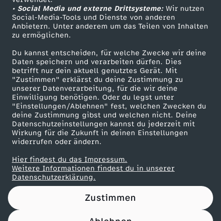
• Social Media und externe Drittsysteme:
m
Wir nutzen
ZDF Unternehmen
Social-Media-Tools und Dienste von anderen
Anbietern. Unter anderem um das Teilen von Inhalten
Karriere
F
zu ermöglichen.
Presseportal
Du kannst entscheiden, für welche Zwecke wir deine
i
ZDF goes Schule
Daten speichern und verarbeiten dürfen. Dies
betrifft nur dein aktuell genutztes Gerät. Mit
Werbefernsehen
"Zustimmen" erklärst du deine Zustimmung zu
n
unserer Datenverarbeitung, für die wir deine
Mainzelmännchen
Einwilligung benötigen. Oder du legst unter
a
"Einstellungen/Ablehnen" fest, welchen Zwecken du
deine Zustimmung gibst und welchen nicht. Deine
Datenschutzeinstellungen kannst du jederzeit mit
l
Wirkung für die Zukunft in deinen Einstellungen
widerrufen oder ändern.
t
Hier findest du das Impressum.
Partner
Weitere Informationen findest du in unserer
a
Datenschutzerklärung.
Zustimmen
g