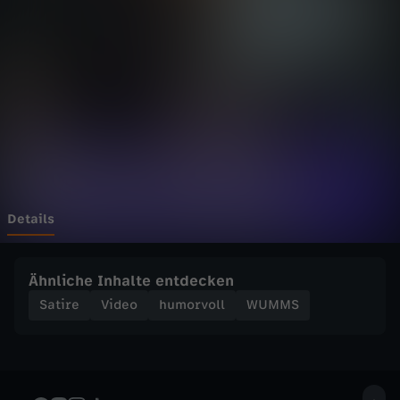
i
e
s
i
c
h
Details
d
Ähnliche Inhalte entdecken
i
Satire
Video
humorvoll
WUMMS
e
D