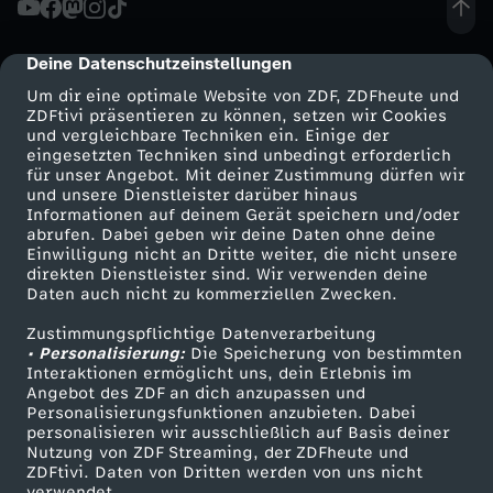
e
Deine Datenschutzeinstellungen
cmp-dialog-description
u
Um dir eine optimale Website von ZDF, ZDFheute und
ZDFtivi präsentieren zu können, setzen wir Cookies
und vergleichbare Techniken ein. Einige der
t
eingesetzten Techniken sind unbedingt erforderlich
für unser Angebot. Mit deiner Zustimmung dürfen wir
Mehr ZDF
Service
und unsere Dienstleister darüber hinaus
s
Informationen auf deinem Gerät speichern und/oder
ZDF-Apps
ZDFmitreden
abrufen. Dabei geben wir deine Daten ohne deine
c
Einwilligung nicht an Dritte weiter, die nicht unsere
Smart TV
Kontakt zum ZDF
direkten Dienstleister sind. Wir verwenden deine
Daten auch nicht zu kommerziellen Zwecken.
ZDFtext
Tickets
h
Zustimmungspflichtige Datenverarbeitung
Livestreams
Zuschauerservice
• Personalisierung:
e
Die Speicherung von bestimmten
Sendungen A-Z
Hilfe
Interaktionen ermöglicht uns, dein Erlebnis im
Angebot des ZDF an dich anzupassen und
TV-Programm
n
Personalisierungsfunktionen anzubieten. Dabei
personalisieren wir ausschließlich auf Basis deiner
Nutzung von ZDF Streaming, der ZDFheute und
a
ZDFtivi. Daten von Dritten werden von uns nicht
Das ZDF
verwendet.