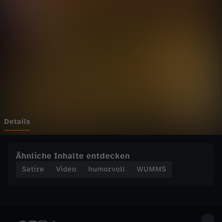
o
m
b
i
e
s
Details
g
Ähnliche Inhalte entdecken
e
Satire
Video
humorvoll
WUMMS
g
e