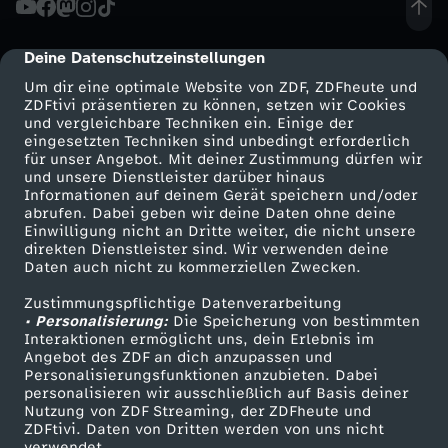
n
Deine Datenschutzeinstellungen
cmp-dialog-description
M
Um dir eine optimale Website von ZDF, ZDFheute und
ZDFtivi präsentieren zu können, setzen wir Cookies
und vergleichbare Techniken ein. Einige der
e
eingesetzten Techniken sind unbedingt erforderlich
für unser Angebot. Mit deiner Zustimmung dürfen wir
Mehr ZDF
Service
und unsere Dienstleister darüber hinaus
n
Informationen auf deinem Gerät speichern und/oder
ZDF-Apps
ZDFmitreden
abrufen. Dabei geben wir deine Daten ohne deine
s
Einwilligung nicht an Dritte weiter, die nicht unsere
Smart TV
Kontakt zum ZDF
direkten Dienstleister sind. Wir verwenden deine
Daten auch nicht zu kommerziellen Zwecken.
ZDFtext
Tickets
c
Zustimmungspflichtige Datenverarbeitung
Livestreams
Zuschauerservice
• Personalisierung:
h
Die Speicherung von bestimmten
Sendungen A-Z
Hilfe
Interaktionen ermöglicht uns, dein Erlebnis im
Angebot des ZDF an dich anzupassen und
TV-Programm
e
Personalisierungsfunktionen anzubieten. Dabei
personalisieren wir ausschließlich auf Basis deiner
Nutzung von ZDF Streaming, der ZDFheute und
n
ZDFtivi. Daten von Dritten werden von uns nicht
Das ZDF
verwendet.