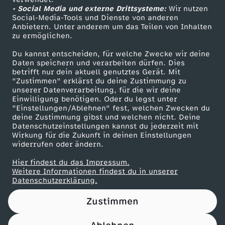
• Social Media und externe Drittsysteme:
T
Wir nutzen
ZDF Unternehmen
Social-Media-Tools und Dienste von anderen
Anbietern. Unter anderem um das Teilen von Inhalten
Karriere
r
zu ermöglichen.
Presseportal
Du kannst entscheiden, für welche Zwecke wir deine
a
ZDF goes Schule
Daten speichern und verarbeiten dürfen. Dies
betrifft nur dein aktuell genutztes Gerät. Mit
Werbefernsehen
"Zustimmen" erklärst du deine Zustimmung zu
i
unserer Datenverarbeitung, für die wir deine
Mainzelmännchen
Einwilligung benötigen. Oder du legst unter
l
"Einstellungen/Ablehnen" fest, welchen Zwecken du
deine Zustimmung gibst und welchen nicht. Deine
Datenschutzeinstellungen kannst du jederzeit mit
e
Wirkung für die Zukunft in deinen Einstellungen
widerrufen oder ändern.
r
Hier findest du das Impressum.
Partner
Weitere Informationen findest du in unserer
Datenschutzerklärung.
Zustimmen