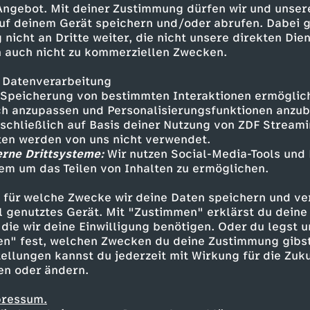
 Angebot. Mit deiner Zustimmung dürfen wir und unser
uf deinem Gerät speichern und/oder abrufen. Dabei 
 nicht an Dritte weiter, die nicht unsere direkten Dien
 auch nicht zu kommerziellen Zwecken.
 Datenverarbeitung
Speicherung von bestimmten Interaktionen ermöglicht
h anzupassen und Personalisierungsfunktionen anzub
sschließlich auf Basis deiner Nutzung von ZDF Stream
tten werden von uns nicht verwendet.
erne Drittsysteme:
Wir nutzen Social-Media-Tools und
em um das Teilen von Inhalten zu ermöglichen.
Inhalte entdecken
 für welche Zwecke wir deine Daten speichern und ver
eo
humorvoll
WUMMS
ell genutztes Gerät. Mit "Zustimmen" erklärst du dein
die wir deine Einwilligung benötigen. Oder du legst u
en" fest, welchen Zwecken du deine Zustimmung gibst
ellungen kannst du jederzeit mit Wirkung für die Zuku
en oder ändern.
pressum.