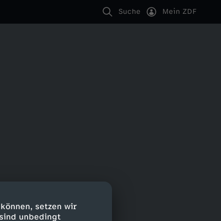
Suche
Mein ZDF
 können, setzen wir
 sind unbedingt