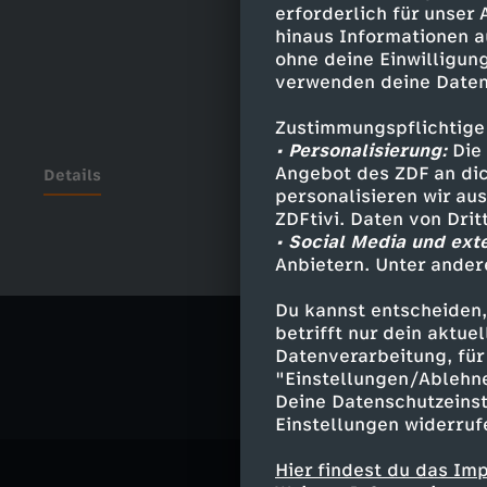
erforderlich für unser
hinaus Informationen a
ohne deine Einwilligung
verwenden deine Daten
Zustimmungspflichtige
• Personalisierung:
Die 
Angebot des ZDF an dic
Details
personalisieren wir au
ZDFtivi. Daten von Dri
• Social Media und ext
Anbietern. Unter ander
Ähnliche 
Du kannst entscheiden,
Satire
Vid
betrifft nur dein aktu
Datenverarbeitung, für 
"Einstellungen/Ablehn
Deine Datenschutzeinst
Einstellungen widerruf
Hier findest du das Im