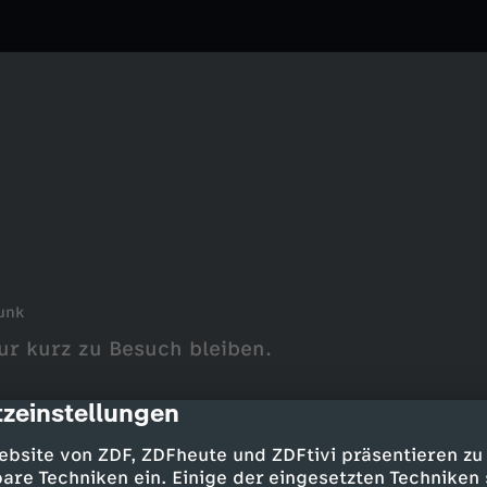
unk
ur kurz zu Besuch bleiben.
zeinstellungen
cription
ebsite von ZDF, ZDFheute und ZDFtivi präsentieren zu
are Techniken ein. Einige der eingesetzten Techniken