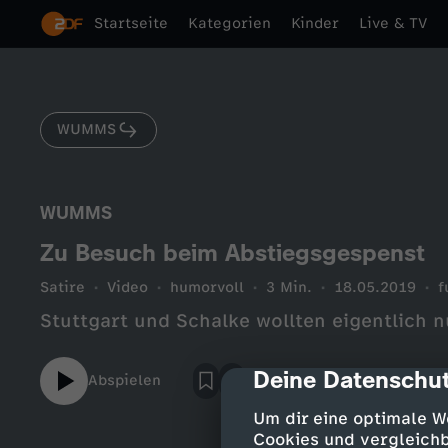
Startseite
Kategorien
Kinder
Live & TV
WUMMS
WUMMS
Zu Besuch beim Abstiegsgespenst
Satire
Video
humorvoll
3 Min.
18.05.2019
f
Stuttgart und Schalke wollten eigentlich n
Deine Datenschut
cmp-dialog-des
Abspielen
Um dir eine optimale W
Cookies und vergleichb