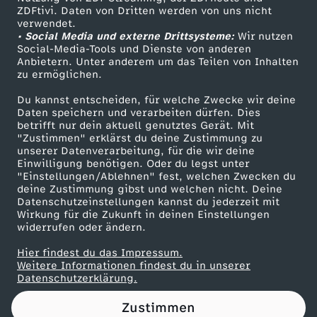
ZDFtivi. Daten von Dritten werden von uns nicht
d
Das ZDF
verwendet.
• Social Media und externe Drittsysteme:
Wir nutzen
ZDF Unternehmen
c
Social-Media-Tools und Dienste von anderen
Anbietern. Unter anderem um das Teilen von Inhalten
Karriere
zu ermöglichen.
a
Presseportal
Du kannst entscheiden, für welche Zwecke wir deine
ZDF goes Schule
Daten speichern und verarbeiten dürfen. Dies
s
betrifft nur dein aktuell genutztes Gerät. Mit
Werbefernsehen
"Zustimmen" erklärst du deine Zustimmung zu
t
unserer Datenverarbeitung, für die wir deine
Mainzelmännchen
Einwilligung benötigen. Oder du legst unter
"Einstellungen/Ablehnen" fest, welchen Zwecken du
#
deine Zustimmung gibst und welchen nicht. Deine
Datenschutzeinstellungen kannst du jederzeit mit
Wirkung für die Zukunft in deinen Einstellungen
2
widerrufen oder ändern.
3
Hier findest du das Impressum.
Partner
Weitere Informationen findest du in unserer
Datenschutzerklärung.
-
Zustimmen