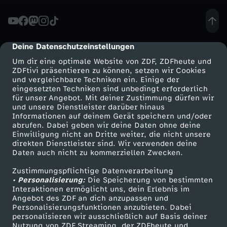
e
n
Deine Datenschutzeinstellungen
cmp-dialog-description
Um dir eine optimale Website von ZDF, ZDFheute und
H
ZDFtivi präsentieren zu können, setzen wir Cookies
und vergleichbare Techniken ein. Einige der
eingesetzten Techniken sind unbedingt erforderlich
a
für unser Angebot. Mit deiner Zustimmung dürfen wir
Mehr ZDF
Service
und unsere Dienstleister darüber hinaus
r
Informationen auf deinem Gerät speichern und/oder
ZDF-Apps
ZDFmitreden
abrufen. Dabei geben wir deine Daten ohne deine
Einwilligung nicht an Dritte weiter, die nicht unsere
r
Smart TV
Kontakt zum ZDF
direkten Dienstleister sind. Wir verwenden deine
Daten auch nicht zu kommerziellen Zwecken.
ZDFtext
Tickets
y
Zustimmungspflichtige Datenverarbeitung
Livestreams
Zuschauerservice
• Personalisierung:
Die Speicherung von bestimmten
P
Sendungen A-Z
Hilfe
Interaktionen ermöglicht uns, dein Erlebnis im
Angebot des ZDF an dich anzupassen und
TV-Programm
Personalisierungsfunktionen anzubieten. Dabei
o
personalisieren wir ausschließlich auf Basis deiner
Nutzung von ZDF Streaming, der ZDFheute und