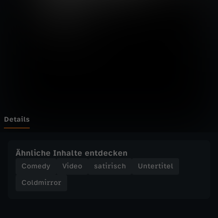
r
o
r
-
5
M
Details
i
Ähnliche Inhalte entdecken
n
Comedy
Video
satirisch
Untertitel
Coldmirror
u
t