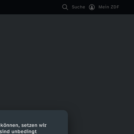
Suche
Mein ZDF
 können, setzen wir
 sind unbedingt