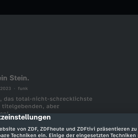
in Stein.
.2023
funk
, das total-nicht-schrecklichste
 titelgebenden, aber
en!
zeinstellungen
cription
ebsite von ZDF, ZDFheute und ZDFtivi präsentieren zu
are Techniken ein. Einige der eingesetzten Techniken