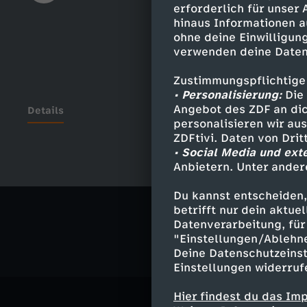
erforderlich für unser
hinaus Informationen a
ohne deine Einwilligung
verwenden deine Daten
Zustimmungspflichtige
• Personalisierung:
Die 
Angebot des ZDF an dic
Details
personalisieren wir au
ZDFtivi. Daten von Dri
• Social Media und ext
Anbietern. Unter ander
Ähnliche 
Du kannst entscheiden,
Comedy
V
betrifft nur dein aktu
Datenverarbeitung, für 
"Einstellungen/Ablehn
Deine Datenschutzeinst
Einstellungen widerruf
Hier findest du das Im