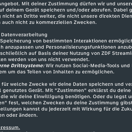
 Angebot. Mit deiner Zustimmung dürfen wir und unser
uf deinem Gerät speichern und/oder abrufen. Dabei 
 nicht an Dritte weiter, die nicht unsere direkten Dien
 auch nicht zu kommerziellen Zwecken.
 Datenverarbeitung
Speicherung von bestimmten Interaktionen ermöglicht
h anzupassen und Personalisierungsfunktionen anzub
sschließlich auf Basis deiner Nutzung von ZDF Stream
tten werden von uns nicht verwendet.
erne Drittsysteme:
Wir nutzen Social-Media-Tools und
em um das Teilen von Inhalten zu ermöglichen.
Inhalte entdecken
 für welche Zwecke wir deine Daten speichern und ver
ideo
satirisch
Untertitel
Coldmirror
ell genutztes Gerät. Mit "Zustimmen" erklärst du dein
die wir deine Einwilligung benötigen. Oder du legst u
en" fest, welchen Zwecken du deine Zustimmung gibst
ellungen kannst du jederzeit mit Wirkung für die Zuku
en oder ändern.
pressum.