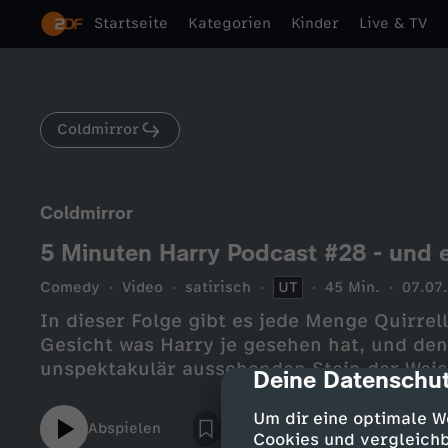
Startseite
Kategorien
Kinder
Live & TV
Coldmirror
Coldmirror
5 Minuten Harry Podcast #28 - und e
Comedy
Video
satirisch
UT
45 Min.
07.07
In dieser Folge gibt es jede Menge Quirrell
Gesicht was Harry je gesehen hat, und den
unspektakulär aussehenden Stein der Weis
Deine Datenschut
cmp-dialog-des
Um dir eine optimale W
Abspielen
Cookies und vergleichb