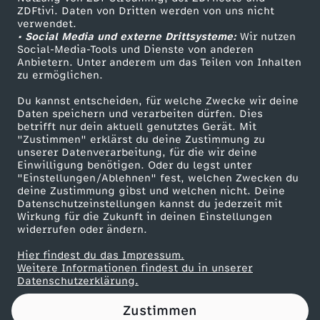
ZDFtivi. Daten von Dritten werden von uns nicht
u
Das ZDF
verwendet.
• Social Media und externe Drittsysteme:
Wir nutzen
ZDF Unternehmen
k
Social-Media-Tools und Dienste von anderen
Anbietern. Unter anderem um das Teilen von Inhalten
Karriere
zu ermöglichen.
t
Presseportal
Du kannst entscheiden, für welche Zwecke wir deine
ZDF goes Schule
Daten speichern und verarbeiten dürfen. Dies
b
betrifft nur dein aktuell genutztes Gerät. Mit
Werbefernsehen
"Zustimmen" erklärst du deine Zustimmung zu
e
unserer Datenverarbeitung, für die wir deine
Mainzelmännchen
Einwilligung benötigen. Oder du legst unter
"Einstellungen/Ablehnen" fest, welchen Zwecken du
s
deine Zustimmung gibst und welchen nicht. Deine
Datenschutzeinstellungen kannst du jederzeit mit
Wirkung für die Zukunft in deinen Einstellungen
c
widerrufen oder ändern.
h
Hier findest du das Impressum.
Partner
Weitere Informationen findest du in unserer
Datenschutzerklärung.
r
Zustimmen