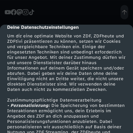
e
K
Deine Datenschutzeinstellungen
cmp-dialog-description
Um dir eine optimale Website von ZDF, ZDFheute und
a
ZDFtivi präsentieren zu können, setzen wir Cookies
und vergleichbare Techniken ein. Einige der
eingesetzten Techniken sind unbedingt erforderlich
c
für unser Angebot. Mit deiner Zustimmung dürfen wir
Mehr ZDF
Service
und unsere Dienstleister darüber hinaus
k
Informationen auf deinem Gerät speichern und/oder
ZDF-Apps
ZDFmitreden
abrufen. Dabei geben wir deine Daten ohne deine
Einwilligung nicht an Dritte weiter, die nicht unsere
P
Smart TV
Kontakt zum ZDF
direkten Dienstleister sind. Wir verwenden deine
Daten auch nicht zu kommerziellen Zwecken.
ZDFtext
Tickets
r
Zustimmungspflichtige Datenverarbeitung
Livestreams
Zuschauerservice
• Personalisierung:
Die Speicherung von bestimmten
o
Sendungen A-Z
Hilfe
Interaktionen ermöglicht uns, dein Erlebnis im
Angebot des ZDF an dich anzupassen und
TV-Programm
Personalisierungsfunktionen anzubieten. Dabei
d
personalisieren wir ausschließlich auf Basis deiner
Nutzung von ZDF Streaming, der ZDFheute und