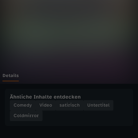
r
o
r
-
D
i
Details
v
Ähnliche Inhalte entdecken
e
Comedy
Video
satirisch
Untertitel
Coldmirror
r
s