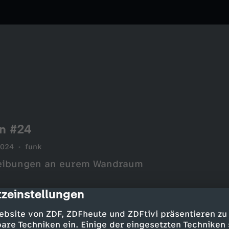
n #24
2024
funk
hreibungen an eurem Wandraum
zeinstellungen
cription
ebsite von ZDF, ZDFheute und ZDFtivi präsentieren zu
are Techniken ein. Einige der eingesetzten Techniken