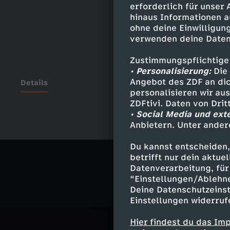
erforderlich für unser
hinaus Informationen a
ohne deine Einwilligung
verwenden deine Daten
Zustimmungspflichtige
• Personalisierung:
Die 
Angebot des ZDF an dic
Details
personalisieren wir au
ZDFtivi. Daten von Dri
• Social Media und ext
Anbietern. Unter ander
Ähnliche 
Du kannst entscheiden,
Comedy
V
betrifft nur dein aktu
Datenverarbeitung, für 
"Einstellungen/Ablehn
Deine Datenschutzeinst
Einstellungen widerruf
Hier findest du das Im