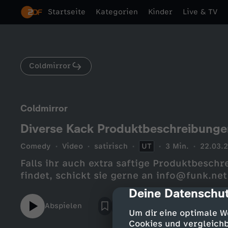
Startseite
Kategorien
Kinder
Live & TV
Coldmirror
Coldmirror
Diverse Kack Produktbeschreibunge
Comedy
Video
satirisch
UT
3 Min.
22.03.
Falls ihr auch extra saftige Produktbesc
findet, schickt sie gerne an info@funk.net
Deine Datenschut
cmp-dialog-des
Abspielen
Um dir eine optimale W
Cookies und vergleichb