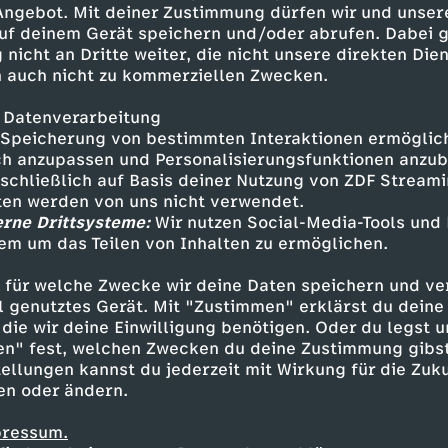
 Angebot. Mit deiner Zustimmung dürfen wir und unser
uf deinem Gerät speichern und/oder abrufen. Dabei 
 nicht an Dritte weiter, die nicht unsere direkten Dien
 auch nicht zu kommerziellen Zwecken.
 Datenverarbeitung
Speicherung von bestimmten Interaktionen ermöglicht
h anzupassen und Personalisierungsfunktionen anzub
sschließlich auf Basis deiner Nutzung von ZDF Stream
tten werden von uns nicht verwendet.
erne Drittsysteme:
Wir nutzen Social-Media-Tools und
em um das Teilen von Inhalten zu ermöglichen.
Inhalte entdecken
 für welche Zwecke wir deine Daten speichern und ver
ideo
satirisch
Untertitel
Coldmirror
ell genutztes Gerät. Mit "Zustimmen" erklärst du dein
die wir deine Einwilligung benötigen. Oder du legst u
en" fest, welchen Zwecken du deine Zustimmung gibst
ellungen kannst du jederzeit mit Wirkung für die Zuku
en oder ändern.
pressum.