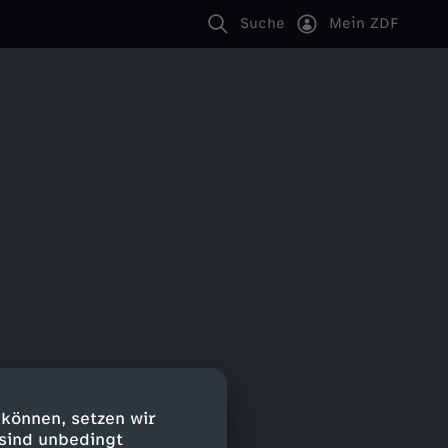
Suche
Mein ZDF
 können, setzen wir
 sind unbedingt