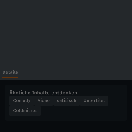
r
o
r
-
D
i
Details
v
Ähnliche Inhalte entdecken
e
Comedy
Video
satirisch
Untertitel
Coldmirror
r
s