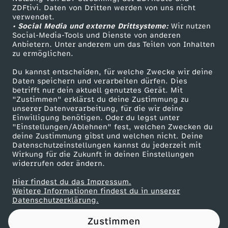
ZDFtivi. Daten von Dritten werden von uns nicht
u
Das ZDF
verwendet.
• Social Media und externe Drittsysteme:
Wir nutzen
ZDF Unternehmen
k
Social-Media-Tools und Dienste von anderen
Anbietern. Unter anderem um das Teilen von Inhalten
Karriere
zu ermöglichen.
t
Presseportal
Du kannst entscheiden, für welche Zwecke wir deine
ZDF goes Schule
Daten speichern und verarbeiten dürfen. Dies
b
betrifft nur dein aktuell genutztes Gerät. Mit
Werbefernsehen
"Zustimmen" erklärst du deine Zustimmung zu
e
unserer Datenverarbeitung, für die wir deine
Mainzelmännchen
Einwilligung benötigen. Oder du legst unter
"Einstellungen/Ablehnen" fest, welchen Zwecken du
s
deine Zustimmung gibst und welchen nicht. Deine
Datenschutzeinstellungen kannst du jederzeit mit
Wirkung für die Zukunft in deinen Einstellungen
c
widerrufen oder ändern.
h
Hier findest du das Impressum.
Partner
Weitere Informationen findest du in unserer
Datenschutzerklärung.
r
Zustimmen