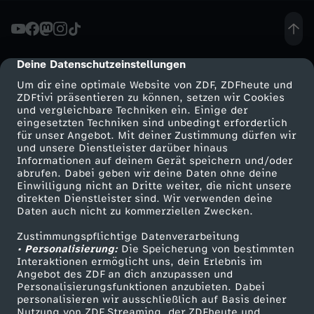
e
K
Deine Datenschutzeinstellungen
cmp-dialog-description
Um dir eine optimale Website von ZDF, ZDFheute und
a
ZDFtivi präsentieren zu können, setzen wir Cookies
und vergleichbare Techniken ein. Einige der
eingesetzten Techniken sind unbedingt erforderlich
c
für unser Angebot. Mit deiner Zustimmung dürfen wir
Mehr ZDF
Service
und unsere Dienstleister darüber hinaus
k
Informationen auf deinem Gerät speichern und/oder
ZDF-Apps
ZDFmitreden
abrufen. Dabei geben wir deine Daten ohne deine
Einwilligung nicht an Dritte weiter, die nicht unsere
P
Smart TV
Kontakt zum ZDF
direkten Dienstleister sind. Wir verwenden deine
Daten auch nicht zu kommerziellen Zwecken.
ZDFtext
Tickets
r
Zustimmungspflichtige Datenverarbeitung
Livestreams
Zuschauerservice
• Personalisierung:
Die Speicherung von bestimmten
o
Sendungen A-Z
Hilfe
Interaktionen ermöglicht uns, dein Erlebnis im
Angebot des ZDF an dich anzupassen und
TV-Programm
Personalisierungsfunktionen anzubieten. Dabei
d
personalisieren wir ausschließlich auf Basis deiner
Nutzung von ZDF Streaming, der ZDFheute und