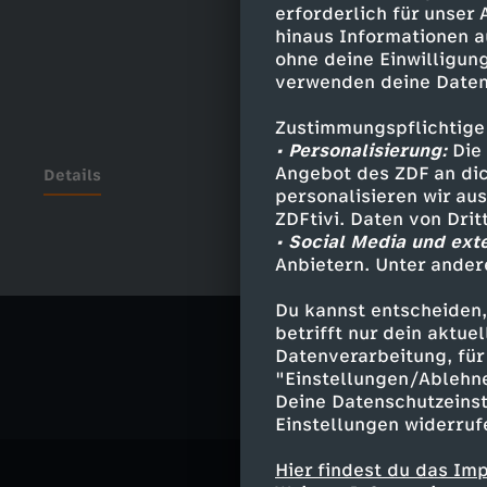
erforderlich für unser
hinaus Informationen a
ohne deine Einwilligung
verwenden deine Daten
Zustimmungspflichtige
• Personalisierung:
Die 
Angebot des ZDF an dic
Details
personalisieren wir au
ZDFtivi. Daten von Dri
• Social Media und ext
Anbietern. Unter ander
Ähnliche 
Du kannst entscheiden,
Comedy
V
betrifft nur dein aktu
Datenverarbeitung, für 
"Einstellungen/Ablehn
Deine Datenschutzeinst
Einstellungen widerruf
Hier findest du das Im