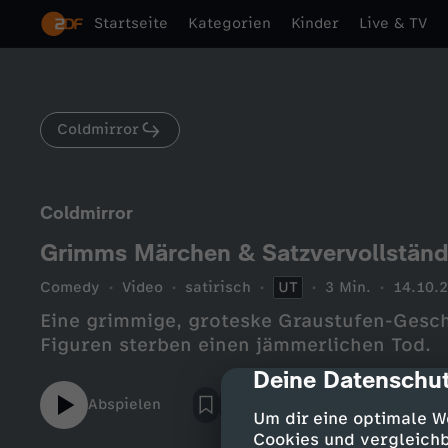
Startseite
Kategorien
Kinder
Live & TV
Coldmirror
Coldmirror
Grimms Märchen & Satzvervollstän
Comedy
Video
satirisch
UT
3 Min.
14.10.
Eine grimmige, groteske Graustufen-Geschi
Figuren sterben einen jämmerlichen Tod.
Deine Datenschut
cmp-dialog-des
Abspielen
Um dir eine optimale W
Cookies und vergleichb