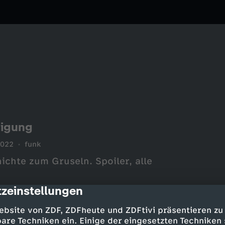
digung
2022
funk
chte zum Gruseln. Spoiler, alle
zeinstellungen
cription
ebsite von ZDF, ZDFheute und ZDFtivi präsentieren zu
are Techniken ein. Einige der eingesetzten Techniken