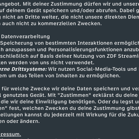
 Angebot. Mit deiner Zustimmung dürfen wir und unser
uf deinem Gerät speichern und/oder abrufen. Dabei 
 nicht an Dritte weiter, die nicht unsere direkten Dien
 auch nicht zu kommerziellen Zwecken.
 Datenverarbeitung
Speicherung von bestimmten Interaktionen ermöglicht
h anzupassen und Personalisierungsfunktionen anzub
sschließlich auf Basis deiner Nutzung von ZDF Stream
tten werden von uns nicht verwendet.
erne Drittsysteme:
Wir nutzen Social-Media-Tools und
em um das Teilen von Inhalten zu ermöglichen.
Inhalte entdecken
 für welche Zwecke wir deine Daten speichern und ver
ideo
satirisch
Untertitel
Coldmirror
ell genutztes Gerät. Mit "Zustimmen" erklärst du dein
die wir deine Einwilligung benötigen. Oder du legst u
en" fest, welchen Zwecken du deine Zustimmung gibst
ellungen kannst du jederzeit mit Wirkung für die Zuku
en oder ändern.
pressum.