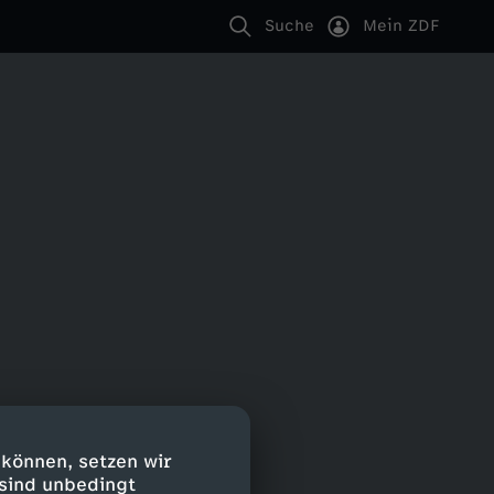
Suche
Mein ZDF
 können, setzen wir
 sind unbedingt