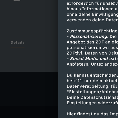
erforderlich für unser
hinaus Informationen a
ohne deine Einwilligung
verwenden deine Daten
Zustimmungspflichtige
• Personalisierung:
Die 
Angebot des ZDF an dic
Details
personalisieren wir au
ZDFtivi. Daten von Dri
• Social Media und ext
Anbietern. Unter ander
Ähnliche 
Du kannst entscheiden,
Comedy
V
betrifft nur dein aktu
Datenverarbeitung, für 
"Einstellungen/Ablehn
Deine Datenschutzeinst
Einstellungen widerruf
Hier findest du das Im