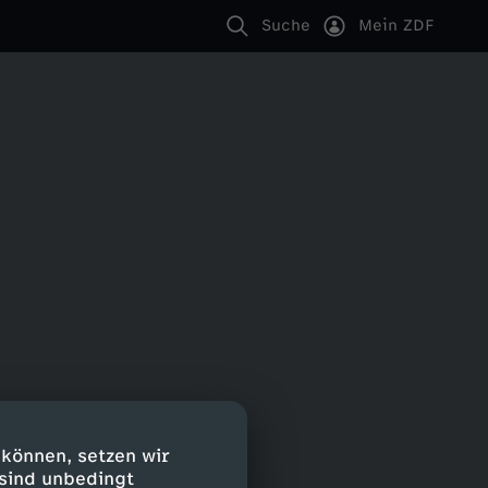
Suche
Mein ZDF
 können, setzen wir
 sind unbedingt