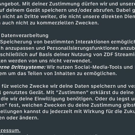
 Angebot. Mit deiner Zustimmung dürfen wir und unser
uf deinem Gerät speichern und/oder abrufen. Dabei 
 nicht an Dritte weiter, die nicht unsere direkten Dien
 auch nicht zu kommerziellen Zwecken.
 Datenverarbeitung
Speicherung von bestimmten Interaktionen ermöglicht
h anzupassen und Personalisierungsfunktionen anzub
sschließlich auf Basis deiner Nutzung von ZDF Stream
tten werden von uns nicht verwendet.
erne Drittsysteme:
Wir nutzen Social-Media-Tools und
em um das Teilen von Inhalten zu ermöglichen.
Inhalte entdecken
 für welche Zwecke wir deine Daten speichern und ver
ideo
satirisch
Untertitel
Coldmirror
ell genutztes Gerät. Mit "Zustimmen" erklärst du dein
die wir deine Einwilligung benötigen. Oder du legst u
en" fest, welchen Zwecken du deine Zustimmung gibst
ellungen kannst du jederzeit mit Wirkung für die Zuku
en oder ändern.
pressum.