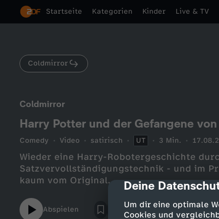
Startseite
Kategorien
Kinder
Live & TV
Coldmirror
Coldmirror
Harry Potter und der Gefangene vo
Comedy
Video
satirisch
UT
3 Min.
17.08.
Wieder eine Harry-Robotergeschichte dur
Satzvervollständigungstechnik - und im Pri
kaum vom Original.
Deine Datenschut
cmp-dialog-des
Um dir eine optimale W
Abspielen
Cookies und vergleichb