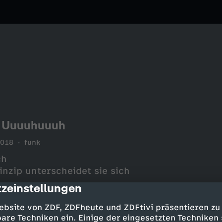
n Uuuuhuuuh
2018
funk
ch
nzip unterscheidet sie sich
zeinstellungen
cription
ebsite von ZDF, ZDFheute und ZDFtivi präsentieren zu
are Techniken ein. Einige der eingesetzten Techniken