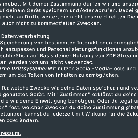
 Angebot. Mit deiner Zustimmung dürfen wir und unser
uf deinem Gerät speichern und/oder abrufen. Dabei 
 nicht an Dritte weiter, die nicht unsere direkten Dien
 auch nicht zu kommerziellen Zwecken.
 Datenverarbeitung
Speicherung von bestimmten Interaktionen ermöglicht
h anzupassen und Personalisierungsfunktionen anzub
sschließlich auf Basis deiner Nutzung von ZDF Stream
tten werden von uns nicht verwendet.
erne Drittsysteme:
Wir nutzen Social-Media-Tools und
em um das Teilen von Inhalten zu ermöglichen.
Inhalte entdecken
 für welche Zwecke wir deine Daten speichern und ver
eo
informativ
Untertitel
Schruppert
ell genutztes Gerät. Mit "Zustimmen" erklärst du dein
die wir deine Einwilligung benötigen. Oder du legst u
en" fest, welchen Zwecken du deine Zustimmung gibst
ellungen kannst du jederzeit mit Wirkung für die Zuku
en oder ändern.
pressum.