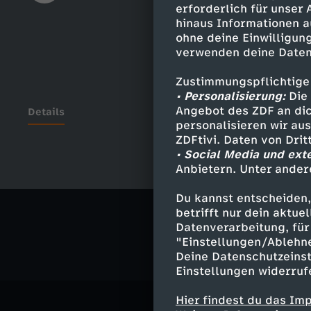
erforderlich für unser
hinaus Informationen a
ohne deine Einwilligung
verwenden deine Daten
Zustimmungspflichtige
• Personalisierung:
Die 
Angebot des ZDF an dic
Details
personalisieren wir au
ZDFtivi. Daten von Dri
• Social Media und ext
Anbietern. Unter ander
Ähnliche 
Du kannst entscheiden,
Musik
Vid
betrifft nur dein aktu
Datenverarbeitung, für 
"Einstellungen/Ablehn
Deine Datenschutzeinst
Einstellungen widerruf
Hier findest du das Im