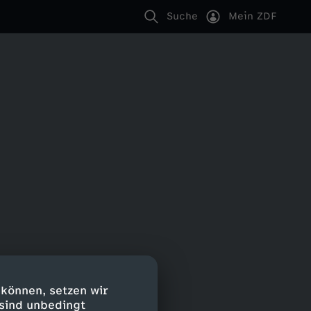
Suche
Mein ZDF
 können, setzen wir
 sind unbedingt