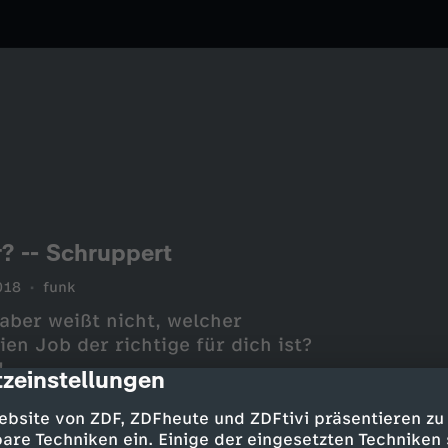
? -- Schruppert
018
funk
aber weißt nicht, welcher
n Job der richtige für dich ist?
!
zeinstellungen
cription
ebsite von ZDF, ZDFheute und ZDFtivi präsentieren zu
are Techniken ein. Einige der eingesetzten Techniken