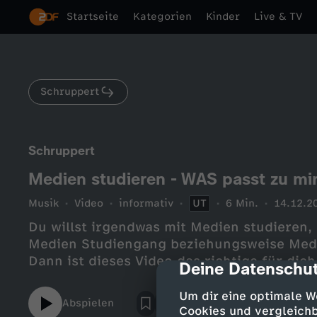
Startseite
Kategorien
Kinder
Live & TV
Schruppert
Schruppert
Medien studieren - WAS passt zu mir
Musik
Video
informativ
UT
6 Min.
14.12.2
Du willst irgendwas mit Medien studieren, 
Medien Studiengang beziehungsweise Medie
Dann ist dieses Video das richtige für dich
Deine Datenschut
cmp-dialog-des
Um dir eine optimale W
Abspielen
Cookies und vergleichb