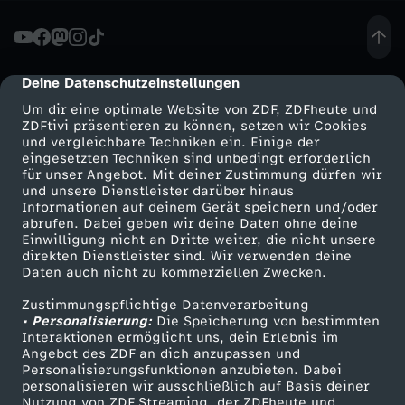
e
,
Deine Datenschutzeinstellungen
cmp-dialog-description
Um dir eine optimale Website von ZDF, ZDFheute und
d
ZDFtivi präsentieren zu können, setzen wir Cookies
und vergleichbare Techniken ein. Einige der
eingesetzten Techniken sind unbedingt erforderlich
i
für unser Angebot. Mit deiner Zustimmung dürfen wir
Mehr ZDF
Service
und unsere Dienstleister darüber hinaus
e
Informationen auf deinem Gerät speichern und/oder
ZDF-Apps
ZDFmitreden
abrufen. Dabei geben wir deine Daten ohne deine
Einwilligung nicht an Dritte weiter, die nicht unsere
i
Smart TV
Kontakt zum ZDF
direkten Dienstleister sind. Wir verwenden deine
Daten auch nicht zu kommerziellen Zwecken.
ZDFtext
Tickets
c
Zustimmungspflichtige Datenverarbeitung
Livestreams
Zuschauerservice
• Personalisierung:
Die Speicherung von bestimmten
h
Sendungen A-Z
Hilfe
Interaktionen ermöglicht uns, dein Erlebnis im
Angebot des ZDF an dich anzupassen und
TV-Programm
Personalisierungsfunktionen anzubieten. Dabei
a
personalisieren wir ausschließlich auf Basis deiner
Nutzung von ZDF Streaming, der ZDFheute und