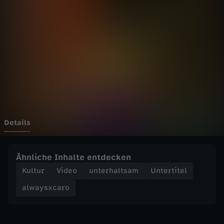
c
Wechseln zu: ZDFheute
a
r
o
-
8
Details
D
Ähnliche Inhalte entdecken
i
Kultur
Video
unterhaltsam
Untertitel
alwaysxcaro
n
g