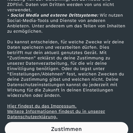
ZDFtivi. Daten von Dritten werden von uns nicht
n
Das ZDF
verwendet.
• Social Media und externe Drittsysteme:
Wir nutzen
ZDF Unternehmen
H
Social-Media-Tools und Dienste von anderen
Anbietern. Unter anderem um das Teilen von Inhalten
Karriere
zu ermöglichen.
O
Presseportal
Du kannst entscheiden, für welche Zwecke wir deine
ZDF goes Schule
Daten speichern und verarbeiten dürfen. Dies
R
betrifft nur dein aktuell genutztes Gerät. Mit
Werbefernsehen
"Zustimmen" erklärst du deine Zustimmung zu
R
unserer Datenverarbeitung, für die wir deine
Mainzelmännchen
Einwilligung benötigen. Oder du legst unter
"Einstellungen/Ablehnen" fest, welchen Zwecken du
O
deine Zustimmung gibst und welchen nicht. Deine
Datenschutzeinstellungen kannst du jederzeit mit
Wirkung für die Zukunft in deinen Einstellungen
R
widerrufen oder ändern.
F
Hier findest du das Impressum.
Partner
Weitere Informationen findest du in unserer
Datenschutzerklärung.
I
Zustimmen