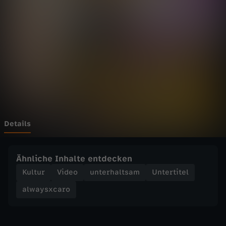
c
Wechseln zu: ZDFheute
a
r
o
-
D
Details
a
Ähnliche Inhalte entdecken
s
Kultur
Video
unterhaltsam
Untertitel
alwaysxcaro
H
Ä