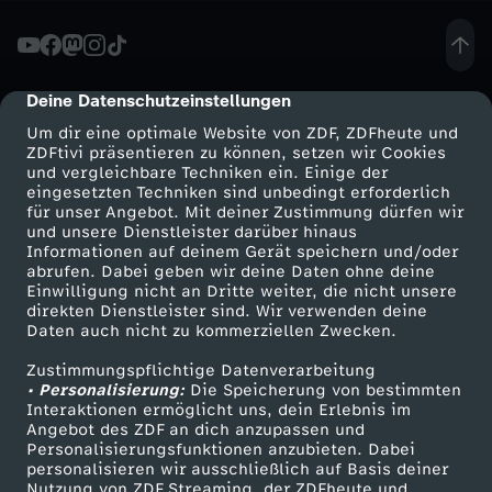
R
T
Deine Datenschutzeinstellungen
cmp-dialog-description
Um dir eine optimale Website von ZDF, ZDFheute und
E
ZDFtivi präsentieren zu können, setzen wir Cookies
und vergleichbare Techniken ein. Einige der
eingesetzten Techniken sind unbedingt erforderlich
S
für unser Angebot. Mit deiner Zustimmung dürfen wir
Mehr ZDF
Service
und unsere Dienstleister darüber hinaus
T
Informationen auf deinem Gerät speichern und/oder
ZDF-Apps
ZDFmitreden
abrufen. Dabei geben wir deine Daten ohne deine
Einwilligung nicht an Dritte weiter, die nicht unsere
E
Smart TV
Kontakt zum ZDF
direkten Dienstleister sind. Wir verwenden deine
Daten auch nicht zu kommerziellen Zwecken.
ZDFtext
Tickets
S
Zustimmungspflichtige Datenverarbeitung
Livestreams
Zuschauerservice
• Personalisierung:
Die Speicherung von bestimmten
e
Sendungen A-Z
Hilfe
Interaktionen ermöglicht uns, dein Erlebnis im
Angebot des ZDF an dich anzupassen und
TV-Programm
Personalisierungsfunktionen anzubieten. Dabei
r
personalisieren wir ausschließlich auf Basis deiner
Nutzung von ZDF Streaming, der ZDFheute und