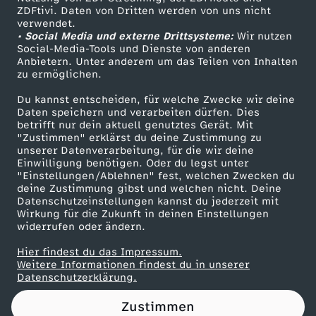
ZDFtivi. Daten von Dritten werden von uns nicht
i
Das ZDF
verwendet.
• Social Media und externe Drittsysteme:
Wir nutzen
ZDF Unternehmen
e
Social-Media-Tools und Dienste von anderen
Anbietern. Unter anderem um das Teilen von Inhalten
Karriere
zu ermöglichen.
n
Presseportal
Du kannst entscheiden, für welche Zwecke wir deine
ZDF goes Schule
Daten speichern und verarbeiten dürfen. Dies
-
betrifft nur dein aktuell genutztes Gerät. Mit
Werbefernsehen
"Zustimmen" erklärst du deine Zustimmung zu
Q
unserer Datenverarbeitung, für die wir deine
Mainzelmännchen
Einwilligung benötigen. Oder du legst unter
"Einstellungen/Ablehnen" fest, welchen Zwecken du
u
deine Zustimmung gibst und welchen nicht. Deine
Datenschutzeinstellungen kannst du jederzeit mit
Wirkung für die Zukunft in deinen Einstellungen
i
widerrufen oder ändern.
z
Hier findest du das Impressum.
Partner
Weitere Informationen findest du in unserer
Datenschutzerklärung.
!
Zustimmen